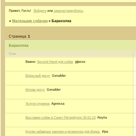
Привет, Гость!
Войдите
или
зарегистрируйтесь
.
»
Маленькие собачки
»
Барахолка
Страница:
1
Барахолка
Тема
Важно:
Second Hand для собак
gljasse
Взрослый досуг
GenaMer
Интим досуг
GenaMer
Услуги грумера
Agnessa
Выставки собак в Санкт-Петербурге 30.01.10
Reyhs
Куплю забавные заколки и резиночки для йорка.
Ира