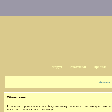
Форум
Участники
Правила
Активные
Объявление
Если вы потеряли или нашли собаку или кошку, позвоните в картотеку по потер
вашего/кто-то ищет своего питомца!