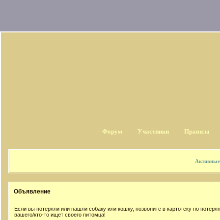
Форум
Участники
Правила
Активные
Объявление
Если вы потеряли или нашли собаку или кошку, позвоните в картотеку по потер
вашего/кто-то ищет своего питомца!