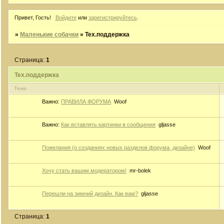
Привет, Гость!
Войдите
или
зарегистрируйтесь
.
»
Маленькие собачки
»
Тех.поддержка
Страница:
1
Тех.поддержка
Тема
Важно:
ПРАВИЛА ФОРУМА
Woof
Важно:
Как вставлять картинки в сообщения
gljasse
Пожелания (о созданиях новых разделов форума, дизайне)
Woof
Хочу стать вашим модератором!
mr-bolek
Перешли на зимний дизайн. Как вам?
gljasse
Страница:
1