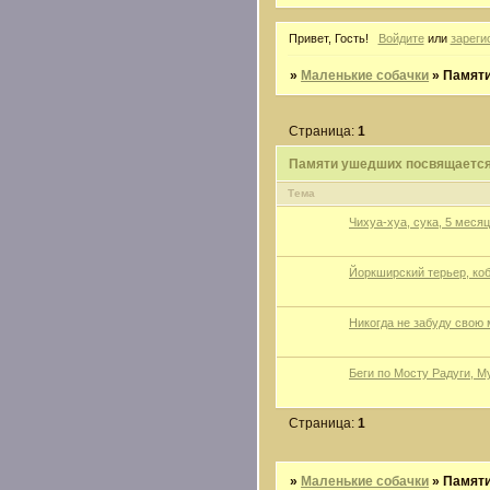
Привет, Гость!
Войдите
или
зареги
»
Маленькие собачки
»
Памяти
Страница:
1
Памяти ушедших посвящается.
Тема
Чихуа-хуа, сука, 5 меся
Йоркширский терьер, кобе
Никогда не забуду свою 
Беги по Мосту Радуги, Му
Страница:
1
»
Маленькие собачки
»
Памяти