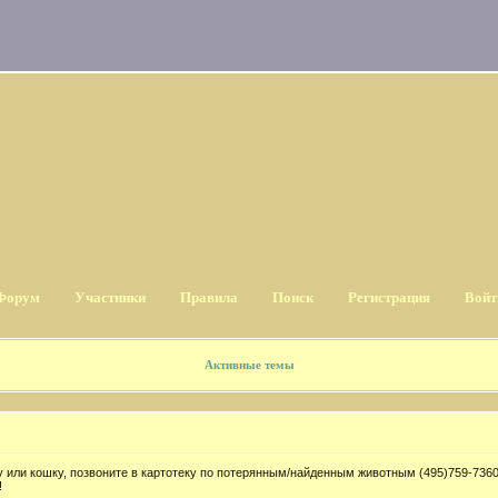
Форум
Участники
Правила
Поиск
Регистрация
Войт
Активные темы
 или кошку, позвоните в картотеку по потерянным/найденным животным (495)759-7360
!