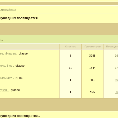
стрируйтесь
.
 ушедших посвящается...
..
Ответов
Просмотров
Последн
цев. Инвалид.
gljasse
3
3088
16
ль, 8 лет.
gljasse
11
1344
17
малышку...
Инна
1
411
30
рзон...
gljasse
1
955
30
 ушедших посвящается...