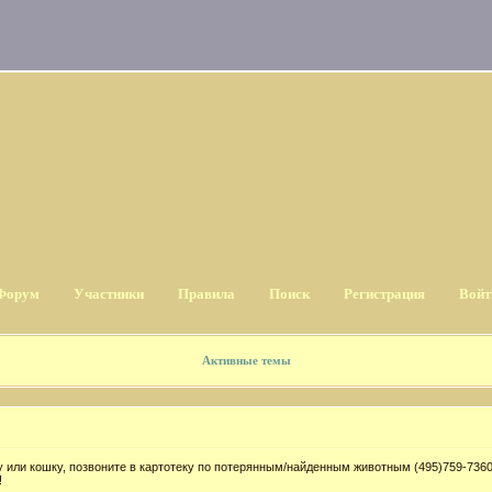
Форум
Участники
Правила
Поиск
Регистрация
Войт
Активные темы
 или кошку, позвоните в картотеку по потерянным/найденным животным (495)759-7360
!