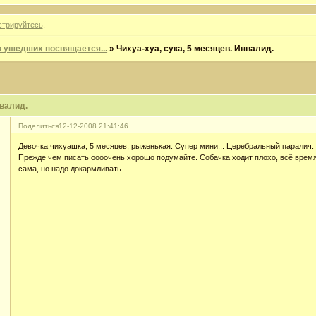
стрируйтесь
.
 ушедших посвящается...
»
Чихуа-хуа, сука, 5 месяцев. Инвалид.
нвалид.
Поделиться
12-12-2008 21:41:46
Девочка чихуашка, 5 месяцев, рыженькая. Супер мини... Церебральный паралич.
Прежде чем писать оооочень хорошо подумайте. Собачка ходит плохо, всё время
сама, но надо докармливать.