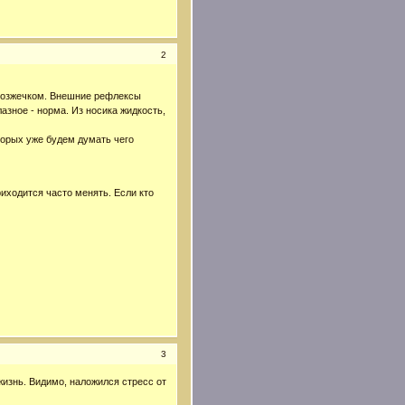
2
 мозжечком. Внешние рефлексы
азное - норма. Из носика жидкость,
торых уже будем думать чего
риходится часто менять. Если кто
3
 жизнь. Видимо, наложился стресс от