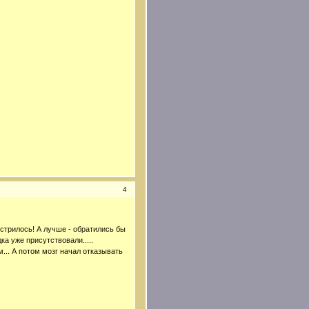
4
острилось! А лучше - обратились бы
ка уже присутствовали.....
... А потом мозг начал отказывать