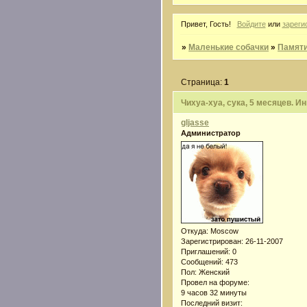
Привет, Гость!
Войдите
или
зареги
»
Маленькие собачки
»
Памяти
Страница:
1
Чихуа-хуа, сука, 5 месяцев. И
gljasse
Администратор
Откуда:
Moscow
Зарегистрирован
: 26-11-2007
Приглашений:
0
Сообщений:
473
Пол:
Женский
Провел на форуме:
9 часов 32 минуты
Последний визит: