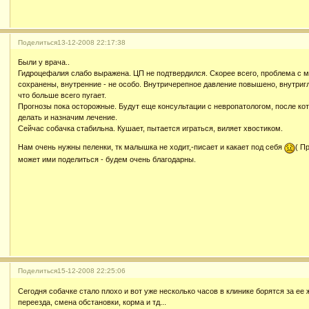
Поделиться
13-12-2008 22:17:38
Были у врача..
Гидроцефалия слабо выражена. ЦП не подтвердился. Скорее всего, проблема с
сохранены, внутренние - не особо. Внутричерепное давление повышено, внутригл
что больше всего пугает.
Прогнозы пока осторожные. Будут еще консультации с невропатологом, после ко
делать и назначим лечение.
Сейчас собачка стабильна. Кушает, пытается играться, виляет хвостиком.
Нам очень нужны пеленки, тк малышка не ходит,-писает и какает под себя
( П
может ими поделиться - будем очень благодарны.
Поделиться
15-12-2008 22:25:06
Сегодня собачке стало плохо и вот уже несколько часов в клинике борятся за ее
переезда, смена обстановки, корма и тд...