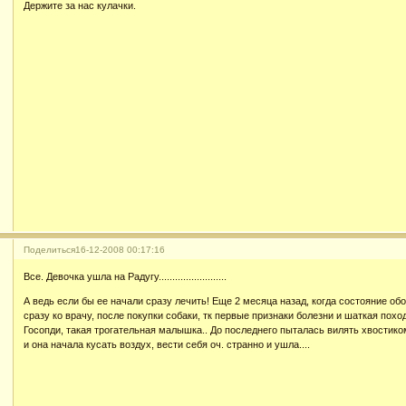
Держите за нас кулачки.
Поделиться
16-12-2008 00:17:16
Все. Девочка ушла на Радугу.........................
А ведь если бы ее начали сразу лечить! Еще 2 месяца назад, когда состояние об
сразу ко врачу, после покупки собаки, тк первые признаки болезни и шаткая поход
Госопди, такая трогательная малышка.. До последнего пыталась вилять хвостиком
и она начала кусать воздух, вести себя оч. странно и ушла....