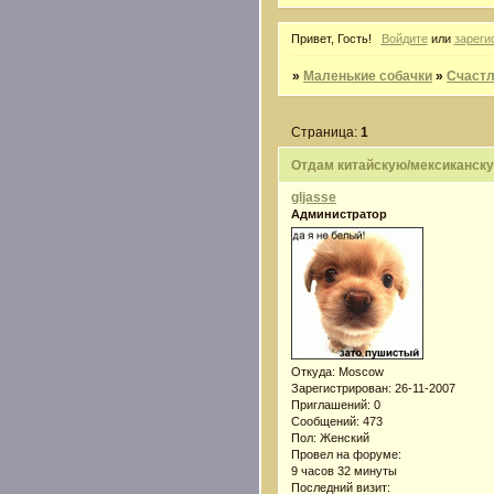
Привет, Гость!
Войдите
или
зареги
»
Маленькие собачки
»
Счастл
Страница:
1
Отдам китайскую/мексиканску
gljasse
Администратор
Откуда:
Moscow
Зарегистрирован
: 26-11-2007
Приглашений:
0
Сообщений:
473
Пол:
Женский
Провел на форуме:
9 часов 32 минуты
Последний визит: