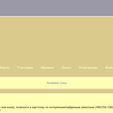
Форум
Участники
Правила
Поиск
Регистрация
Войт
Активные темы
 или кошку, позвоните в картотеку по потерянным/найденным животным (495)759-7360
!