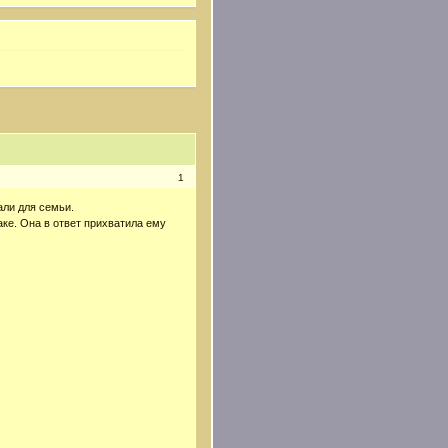
1
али для семьи.
аке. Она в ответ прихватила ему