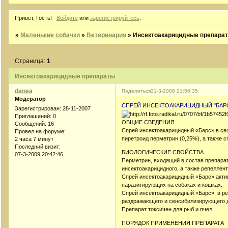
Привет, Гость!
Войдите
или
зарегистрируйтесь
.
»
Маленькие собачки
»
Ветеринария
»
Инсектоакарицидные препара
Страница:
1
Инсектоакарицидные препараты
danea
Поделиться
31-3-2008 21:56:35
Модератор
СПРЕЙ ИНСЕКТОАКАРИЦИДНЫЙ "БАР
Зарегистрирован
: 28-11-2007
Приглашений:
0
ОБЩИЕ СВЕДЕНИЯ
Сообщений:
16
Спрей инсектоакарицидный «Барс» в св
Провел на форуме:
пиретроид перметрин (0,25%), а также 
2 часа 7 минут
Последний визит:
БИОЛОГИЧЕСКИЕ СВОЙСТВА
07-3-2009 20:42:46
Перметрин, входящий в состав препарат
инсектоакарицидного, а также репеллент
Спрей инсектоакарицидный «Барс» актив
паразитирующих на собаках и кошках.
Спрей инсектоакарицидный «Барс», в ре
раздражающего и сенсибилизирующего д
Препарат токсичен для рыб и пчел.
ПОРЯДОК ПРИМЕНЕНИЯ ПРЕПАРАТА