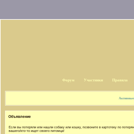
Форум
Участники
Правила
Активные
Объявление
Если вы потеряли или нашли собаку или кошку, позвоните в картотеку по потер
вашего/кто-то ищет своего питомца!