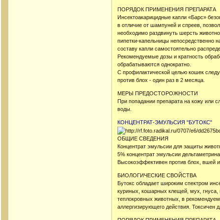
ПОРЯДОК ПРИМЕНЕНИЯ ПРЕПАРАТА
Инсектоакарицидные капли «Барс» безо
в отличие от шампуней и спреев, позвол
необходимо раздвинуть шерсть животного
пипетки-капельницы непосредственно на
составу капли самостоятельно распреде
Рекомендуемые дозы и кратность обраб
обрабатываются однократно.
С профилактической целью кошек следуе
против блох - один раз в 2 месяца.
МЕРЫ ПРЕДОСТОРОЖНОСТИ
При попадании препарата на кожу или 
воды.
КОНЦЕНТРАТ-ЭМУЛЬСИЯ "БУТОКС"
ОБЩИЕ СВЕДЕНИЯ
Концентрат эмульсии для защиты животн
5% концентрат эмульсии дельтаметрина
Высокоэффективен против блох, вшей и
БИОЛОГИЧЕСКИЕ СВОЙСТВА
Бутокс обладает широким спектром инсе
куриных, кошарных клещей, мух, гнуса,
теплокровных животных, в рекомендуем
аллергизирующего действия. Токсичен д