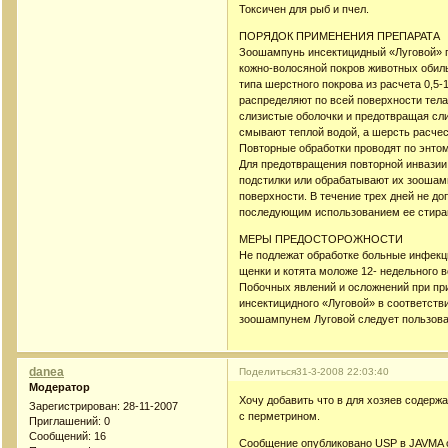
Токсичен для рыб и пчел.
ПОРЯДОК ПРИМЕНЕНИЯ ПРЕПАРАТА
Зоошампунь инсектицидный «Луговой» п
кожно-волосяной покров животных обиль
типа шерстного покрова из расчета 0,5-
распределяют по всей поверхности тела
слизистые оболочки и предотвращая сл
смывают теплой водой, а шерсть расче
Повторные обработки проводят по энто
Для предотвращения повторной инвази
подстилки или обрабатывают их зоошамп
поверхности. В течение трех дней не до
последующим использованием ее стира
МЕРЫ ПРЕДОСТОРОЖНОСТИ
Не подлежат обработке больные инфек
щенки и котята моложе 12- недельного в
Побочных явлений и осложнений при п
инсектицидного «Луговой» в соответств
зоошампунем Луговой следует пользова
danea
Поделиться
31-3-2008 22:03:40
Модератор
Хочу добавить что в для хозяев содерж
Зарегистрирован
: 28-11-2007
с перметрином.
Приглашений:
0
Сообщений:
16
Сообщение опубликовано USP в JAVMA о