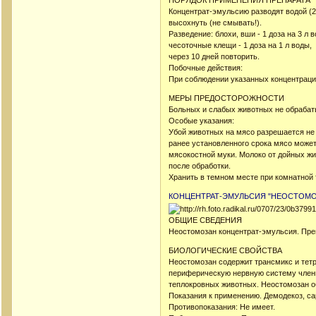
ПОРЯДОК ПРИМЕНЕНИЯ ПРЕПАРАТА
Концентрат-эмульсию разводят водой (
высохнуть (не смывать!).
Разведение: блохи, вши - 1 доза на 3 л 
чесоточные клещи - 1 доза на 1 л воды,
через 10 дней повторить.
Побочные действия:
При соблюдении указанных концентраци
МЕРЫ ПРЕДОСТОРОЖНОСТИ
Больных и слабых животных не обрабат
Особые указания:
Убой животных на мясо разрешается не 
ранее установленного срока мясо може
мясокостной муки. Молоко от дойных ж
после обработки.
Хранить в темном месте при комнатной
КОНЦЕНТРАТ-ЭМУЛЬСИЯ "НЕОСТОМО
ОБЩИЕ СВЕДЕНИЯ
Неостомозан концентрат-эмульсия. Преп
БИОЛОГИЧЕСКИЕ СВОЙСТВА
Неостомозан содержит трансмикс и тетр
периферическую нервную систему члени
теплокровных животных. Неостомозан о
Показания к применению. Демодекоз, са
Противопоказания: Не имеет.