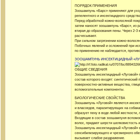
ПОРЯДОК ПРИМЕНЕНИЯ
Зоошампунь «Барс» применяют для уход
репелентного и инсектицидного средства
Перед обработкой кожно-волосяной покр
затем наносят зоошампунь «Барс», из р
втирая до образования пены. Через 2-
расчесывают.
При сильном загрязнении кожно-волосян
Побочных явлений и осложнений при ис
по применению не наблюдается, противо
ЗООШАМПУНЬ ИНСЕКТИЦИДНЫЙ «ЛУ
ОБЩИЕ СВЕДЕНИЯ
Зоошампунь инсектицидный «Луговой» п
состав которого входят: синтетический 
поверхностно-активные вещества, глице
вспомогательные компоненты.
БИОЛОГИЧЕСКИЕ СВОЙСТВА
Зоошампунь «Луговой» является инсект
и власоедов, паразитирующих на собак
образует пену в воде любой жесткости, 
Входящие в состав зоошампуня вспомо
волос, придают шерсти шелковистость и
Зоошампунь инсектицидный «Луговой» в
сенсибилизирующего и чрезмерного обе
вызывает слабое раздражение.