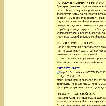
ПОРЯДОК ПРИМЕНЕНИЯ ПРЕПАРАТА
Препарат применяют для лечения ушной 
Перед обработкой ушные раковины и сл
препаратом, затем закапывают пипеткой,
собакам - 3 , средним собакам-4 и крупн
С целью более полной обработки всей п
складывают вдоль и слегка массируют е
Обработку проводят двукратно с 5-7 - 
Капли обязательно вводят в оба уха, да
Побочных явлений и осложнений при ис
МЕРЫ ПРЕДОСТОРОЖНОСТИ
После манипуляций с препаратом следу
При попадании препарата на кожу или с
тампоном, а затем отмыть водой.
В случае появления признаков отравле
обратиться к медицинскому работнику.
ПРЕПАРАТ "АМИТ"
ОБЩИЕ СВЕДЕНИЯ
Амит - акарицидный препарат для лечен
действующего вещества амитраз (0,25%
Препарат представляет собой однородн
БИОЛОГИЧЕСКИЕ СВОЙСТВА
Препарат Амит является акарицидом кон
демодекозных клещей, паразитирующих 
Входящие в состав препарата компоне