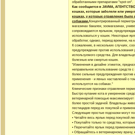
обработанными препаратами "spot-on".
Как сообщается в JAVMA, АГЕНТСТ
кошках, которые заболели или умер
кошках, у которых отравление было
собаками.
Концентрированный перметрин
магазинах бакалеи, зоомагазинах, унив
сопровождаются ярлыком, предупреждаю
использоваться у кошек. Некоторые ярл
обработки; однако, период времени, на
К сожалению, в нескольких случаях, со
предупреждение против использования у
используемого средства. Для владельце
болезнью или смертью кошек.
"Изменения в дизайне этикеток, предн
неправильное использование средств с 
более сильные предупреждения против 
применения - и явных наставлений о том
используется на собаках."
Клинические признаки отравления перм
Быстро купание кота в умеренном сре
ветеринарной помощью максимизирует ш
более простой задачей. Владельцы жив
пестицидов перед их покупкой и примен
Следующие простые подсказки могут пом
• Читайте весь ярлык перед покупкой лю
• Покупайте только те средства, котор
• Перечитайте ярлык перед применением
• Обращайтесь к ветеринарному врачу, к