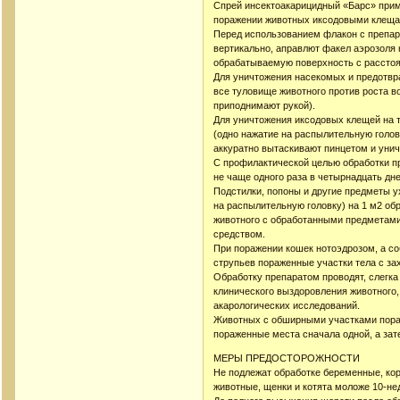
Спрей инсектоакарицидный «Барс» приме
поражении животных иксодовыми клещам
Перед использованием флакон с препар
вертикально, аправлют факел аэрозоля 
обрабатываемую поверхность с расстоя
Для уничтожения насекомых и предотвр
все туловище животного против роста в
приподнимают рукой).
Для уничтожения иксодовых клещей на т
(одно нажатие на распылительную головк
аккуратно вытаскивают пинцетом и унич
С профилактической целью обработки пр
не чаще одного раза в четырнадцать дне
Подстилки, попоны и другие предметы у
на распылительную головку) на 1 м2 об
животного с обработанными предметам
средством.
При поражении кошек нотоэдрозом, а со
струпьев пораженные участки тела с за
Обработку препаратом проводят, слегка
клинического выздоровления животного
акарологических исследований.
Животных с обширными участками пораж
пораженные места сначала одной, а зат
МЕРЫ ПРЕДОСТОРОЖНОСТИ
Не подлежат обработке беременные, к
животные, щенки и котята моложе 10-не