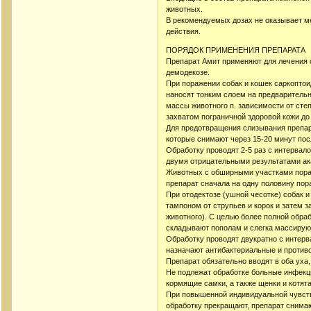
животных.
В рекомендуемых дозах не оказывает м
действия.
ПОРЯДОК ПРИМЕНЕНИЯ ПРЕПАРАТА
Препарат Амит применяют для лечения со
демодекозе.
При поражении собак и кошек саркоптои
наносят тонким слоем на предварительн
массы животного п. зависимости от сте
захватом пограничной здоровой кожи до 
Для предотвращения слизывания препар
которые снимают через 15-20 минут пос
Обработку проводят 2-5 раз с интервал
двумя отрицательными результатами ак
Животных с обширными участками пораж
препарат сначала на одну половину пор
При отодектозе (ушной чесотке) собак
тампоном от струпьев и корок и затем з
животного). С целью более полной обра
складывают пополам и слегка массирую
Обработку проводят двукратно с интерв
назначают антибактериальные и против
Препарат обязательно вводят в оба уха,
Не подлежат обработке больные инфек
кормящие самки, а также щенки и котят
При повышенной индивидуальной чувств
обработку прекращают, препарат снима