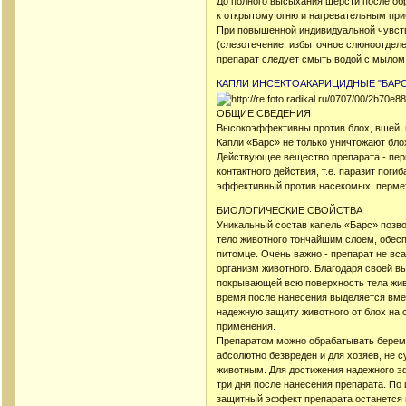
До полного высыхания шерсти после обр
к открытому огню и нагревательным пр
При повышенной индивидуальной чувств
(слезотечение, избыточное слюноотделе
препарат следует смыть водой с мылом
КАПЛИ ИНСЕКТОАКАРИЦИДНЫЕ "БАРС
ОБЩИЕ СВЕДЕНИЯ
Высокоэффективны против блох, вшей, в
Капли «Барс» не только уничтожают бло
Действующее вещество препарата - пер
контактного действия, т.е. паразит пог
эффективный против насекомых, пермет
БИОЛОГИЧЕСКИЕ СВОЙСТВА
Уникальный состав капель «Барс» позво
тело животного тончайшим слоем, обес
питомце. Очень важно - препарат не вса
организм животного. Благодаря своей в
покрывающей всю поверхность тела жив
время после нанесения выделяется вмес
надежную защиту животного от блох на с
применения.
Препаратом можно обрабатывать береме
абсолютно безвреден и для хозяев, не 
животным. Для достижения надежного э
три дня после нанесения препарата. По 
защитный эффект препарата останется 