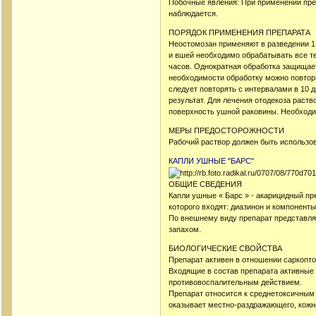
Побочные явления: При применении пре
наблюдается.
ПОРЯДОК ПРИМЕНЕНИЯ ПРЕПАРАТА
Неостомозан применяют в разведении 1:
и вшей необходимо обрабатывать все тел
часов. Однократная обработка защищает
необходимости обработку можно повтор
следует повторять с интервалами в 10 д
результат. Для лечения отодекоза раст
поверхность ушной раковины. Необходим
МЕРЫ ПРЕДОСТОРОЖНОСТИ
Рабочий раствор должен быть использов
КАПЛИ УШНЫЕ "БАРС"
ОБЩИЕ СВЕДЕНИЯ
Капли ушные « Барс » - акарицидный пре
которого входят: диазинон и компонен
По внешнему виду препарат представля
запахом.
БИОЛОГИЧЕСКИЕ СВОЙСТВА
Препарат активен в отношении саркопто
Входящие в состав препарата активные
противовоспалительным действием.
Препарат относится к среднетоксичным
оказывает местно-раздражающего, кожн