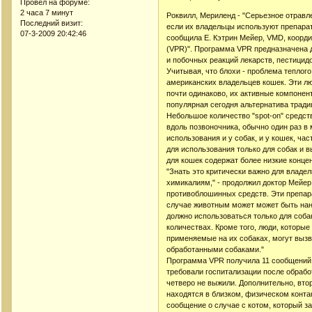
Провел на форуме:
2 часа 7 минут
Роквилл, Мериленд - "Серьезное отравл
Последний визит:
если их владельцы используют препарат
07-3-2009 20:42:46
сообщила Е. Кэтрин Мейер, VMD, коор
(VPR)". Программа VPR предназначена 
и побочных реакций лекарств, пестицид
Учитывая, что блохи - проблема теплог
американских владельцев кошек. Эти лю
почти одинаково, их активные компонент
популярная сегодня альтернатива трад
Небольшое количество "spot-on" средст
вдоль позвоночника, обычно один раз в
использования и у собак, и у кошек, ча
для использования только для собак и 
для кошек содержат более низкие концен
"Знать это критически важно для владе
химикалиям," - продолжил доктор Мейер
противоблошинных средств. Эти препар
случае животным может может быть нане
должно использоваться только для соба
количествах. Кроме того, люди, которые 
применяемые на их собаках, могут вызв
обработанными собаками."
Программа VPR получила 11 сообщений м
требовали госпитализации после обраб
четверо не выжили. Дополнительно, вто
находятся в близком, физическом конта
сообщение о случае с котом, который з