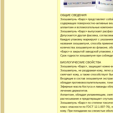
ОБЩИЕ СВЕДЕНИЯ
Зоошампунь «Барс» представляет собой
содержащее поверхностно-активные веще
аллантоин и вспомогательные компонен
Зоошампунь «Барс» выпускают расфасов
Допускается другая фасовка, согласова
Каждую упаковку маркируют с указанием
названия зоошампуня, способа применен
количества зоошампуня во флаконе, об
«Барс» в закрытой заводской упаковке, 
Срок годности зоошампуня при соблюден
БИОЛОГИЧЕСКИЕ СВОЙСТВА
Зоошампунь «Барс», защищает кожно-во
Зоошампунь, не раздражая кожу, легко у
смягчает кожу, а также способствует б
Входящие в состав зоошампуня экстракт
обладая противовоспалительными, тони
Эфирные масла Костуса и лаванды обла
лечению дерматитов.
Аллантоин, обладая увлажняющим, смя
расчесывание и предотвращает спутыв
Зоошампунь «Барс» по степени токсиче
класс опасности по ГОСТ 12.1.007-76),
кожу. При попадании на слизистые обол