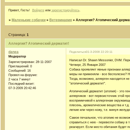
Привет, Гость!
Войдите
или
зарегистрируйтесь
.
»
Маленькие собачки
»
Ветеринария
»
Аллергия? Атопический дерма
Страница:
1
Аллергия? Атопический дерматит!
danea
Поделиться
31-3-2008 22:20:11
Модератор
Написал Dr. Shawn Messonier, DVM. Пе
Зарегистрирован
: 28-11-2007
Четверг, 25 Января 2007
Приглашений:
0
Собака проявляет явные признаки аллерг
Сообщений:
16
меры ни применяли - все бесполезно? Н
Провел на форуме:
Тогда, возможно, аллерген находится не
2 часа 7 минут
"атопический дерматит".
Последний визит:
07-3-2009 20:42:46
Атопический дерматит (атопия) - это г
аллергиков - вот первоисточник этой пр
восприимчивой к аллергенам окружающей
плесень, ароматические вещества и т.д
легкие или через кожу, т.е. минуя желуд
Самое печальное, что атопию не возмо
справиться с нею - перевезти собаку в 
реагирует. Если место обитания будет по