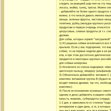
следить за реакцией шар-пея на эту пищ
лосось, мойва, тунец, треска. Можно с
- добавляйте не более одного продукта 
можно, а что нельзя давать именно ваше
овощи, зеленые фрукты, листовые овощи 
телятина, рубец (желудок крупного рога
продуктам в первую очередь относятся:
цитрусовые, соевые продукты (в т.ч. с
дрожжи.
Для собак, которых кормят "натуралкой"
1) Из рациона собаки исключаются все 
крыльев. Если у вас подозрение, что в
собак), то на первые неделю-две в ее р
ела, и при этом достаточно диетическое:
продается в некоторых крупных российс
для собаки-аллергика.
2) Исключите из списка подкормок: пивн
цветочную пыльцу, люцерну (альфальфа
3) Обязательно добавляйте: витамин С (и
комплекс витаминов группы В (будьте в
входят пивные дрожжи, так что, необхо
комплекс).
4) После исчезновения основных симптом
одному в день) добавлять в рацион соб
капусту, морковь, субпродукты (сердце,
1-2 дня, в зависимости от степени "под
интервалом в один день, а те, в которых
она даст вам понять, все ли в порядке.