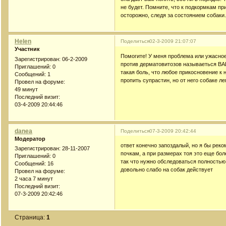
не будет. Помните, что к подкормкам при
осторожно, следя за состоянием собаки
Helen
Поделиться
02-3-2009 21:07:07
Участник
Помогите! У меня проблема или ужасное 
Зарегистрирован
: 06-2-2009
против дерматовитозов называеться ВАК
Приглашений:
0
такая боль, что любое прикосновение к н
Сообщений:
1
пропить супрастин, но от него собаке ле
Провел на форуме:
49 минут
Последний визит:
03-4-2009 20:44:46
danea
Поделиться
07-3-2009 20:42:44
Модератор
ответ конечно запоздалый, но я бы реко
Зарегистрирован
: 28-11-2007
почкам, а при размерах тоя это еще бол
Приглашений:
0
так что нужно обследоваться полностью,
Сообщений:
16
довольно слабо на собак действует
Провел на форуме:
2 часа 7 минут
Последний визит:
07-3-2009 20:42:46
Страница:
1