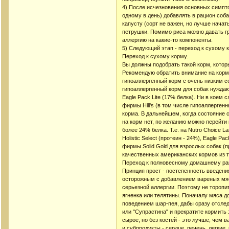
4) После исчезновения основных симптом
одному в день) добавлять в рацион соб
капусту (сорт не важен, но лучше начат
петрушки. Помимо риса можно давать гр
аллергию на какие-то компоненты.
5) Следующий этап - переход к сухому
Переход к сухому корму.
Вы должны подобрать такой корм, котор
Рекомендую обратить внимание на корма
гипоаллергенный корм с очень низким сод
гипоаллергенный корм для собак нуждаю
Eagle Pack Lite (17% белка). Ни в кое
фирмы Hill's (в том числе гипоаллерген
корма. В дальнейшем, когда состояние с
на корм нет, по желанию можно перейти 
более 24% белка. Т.е. на Nutro Choice L
Holistic Select (протеин - 24%), Eagle 
фирмы Solid Gold для взрослых собак (п
качественных американских кормов из т
Переход к полновесному домашнему ра
Принцип прост - постепенность введения
осторожным с добавлением вареных мяс
серьезной аллергии. Поэтому не торопит
ягненка или телятины. Поначалу мяса 
поведением шар-пея, дабы сразу отследи
или "Супрастина" и прекратите кормить
сырое, но без костей - это лучше, чем в
и субпродукты - сердце, печень, легкие