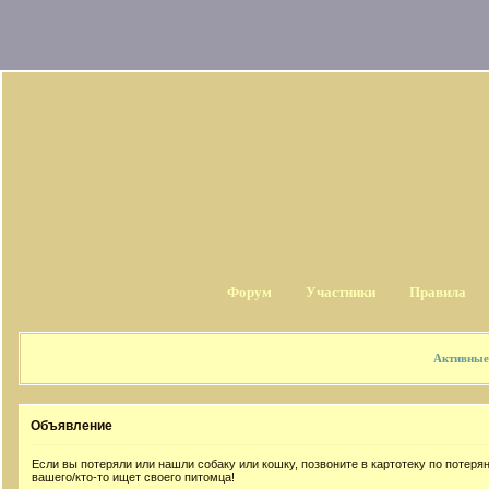
Форум
Участники
Правила
Активные
Объявление
Если вы потеряли или нашли собаку или кошку, позвоните в картотеку по потер
вашего/кто-то ищет своего питомца!