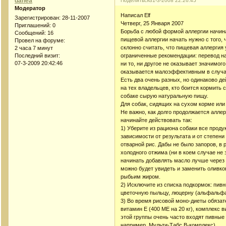
danea
Поделиться
31-3-2008 22:26:45
Модератор
Написал Elf
Зарегистрирован
: 28-11-2007
Четверг, 25 Января 2007
Приглашений:
0
Борьба с любой формой аллергии начина
Сообщений:
16
пищевой аллергии начать нужно с того,
Провел на форуме:
склонно считать, что пищевая аллергия 
2 часа 7 минут
ограниченные рекомендации: перевод на
Последний визит:
07-3-2009 20:42:46
ни то, ни другое не оказывает значимог
оказывается малоэффективным в случа
Есть два очень разных, но одинаково д
на тех владельцев, кто боится кормить 
собаке сырую натуральную пищу.
Для собак, сидящих на сухом корме или
Не важно, как долго продолжается аллер
начинайте действовать так:
1) Уберите из рациона собаки все прод
зависимости от результата и от степени
отварной рис. Дабы не было запоров, в
холодного отжима (ни в коем случае не 
начинать добавлять масло лучше через па
можно будет увидеть и заменить оливко
рыбьим жиром.
2) Исключите из списка подкормок: пивн
цветочную пыльцу, люцерну (альфальфа
3) Во время рисовой моно-диеты обязате
витамин Е (400 МЕ на 20 кг), комплекс
этой группы очень часто входят пивные
например, Мульти-Табс В-комплекс).