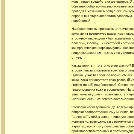
испытывает воздействия аллергенов. Я 
обитания собак полностью исчезали все
проведя с хозяином месяц в лесном дом
оброс и выглядел абсолютно здоровым. 
новой силой.
Наиболее явным признаком атопическог
кожи могут возникнуть различные повр
вторичной инфекцией - бактериальной и
аллергии, к слову). У некоторой части
как хронические инфекции ушей, насмор
пищевую аллергию, поэтому не удивител
от нее.
Как же понять, что это именно атопия? 
вторых, часто симптомы все-таки огран
Однако, у части собак со временем все
кожи. Кожа приобретает ярко-розовый и
(темно-синей) или бронзовой. Синяя пи
травмирования кожи и воспаления. Напр
уши, кожа за ушами теряет шерсть и пр
интенсивность - от легкого почесывания,
Согласно исследованиям др. ветеринарн
вопреки распространенному мнению, вст
"аллергии" у собак имеют пищевую осно
нормально, возможно, вы столкнулись с
характер, при этом у большинства соба
противовоспалительных и противозудне