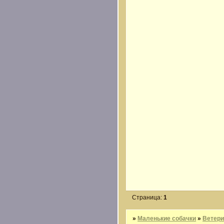
Страница:
1
»
Маленькие собачки
»
Ветери