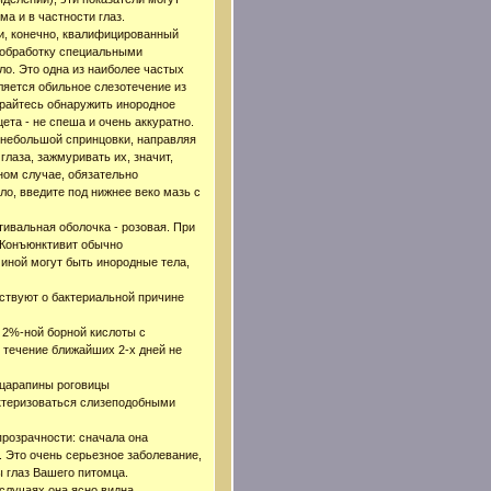
а и в частности глаз.
 и, конечно, квалифицированный
 обработку специальными
ло. Это одна из наиболее частых
ляется обильное слезотечение из
тарайтесь обнаружить инородное
ета - не спеша и очень аккуратно.
 небольшой спринцовки, направляя
глаза, зажмуривать их, значит,
ном случае, обязательно
о, введите под нижнее веко мазь с
вальная оболочка - розовая. При
. Конъюнктивит обычно
чиной могут быть инородные тела,
ьствуют о бактериальной причине
 2%-ной борной кислоты с
 течение ближайших 2-х дней не
 царапины роговицы
актеризоваться слизеподобными
розрачности: сначала она
. Это очень серьезное заболевание,
ы глаз Вашего питомца.
случаях она ясно видна