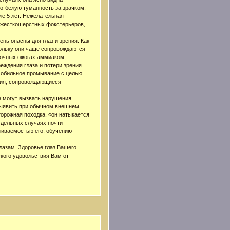
о-белую туманность за зрачком.
ле 5 лет. Нежелательная
, жесткошерстных фокстерьеров,
нь опасны для глаз и зрения. Как
кольку они чаще сопровождаются
лочных ожогах аммиаком,
еждения глаза и потери зрения
т обильное промывание с целью
ния, сопровождающиеся
ые могут вызвать нарушения
выявить при обычном внешнем
торожная походка, «он натыкается
отдельных случаях почти
бливаемостью его, обучению
лазам. Здоровье глаз Вашего
кого удовольствия Вам от