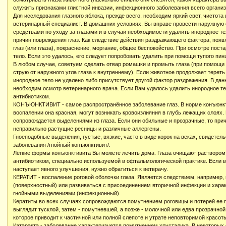
служить признаками глистной инвазии, инфекционного заболевания всего организм
Для исследования глазного яблока, прежде всего, необходим яркий свет, чистота
ветеринарный специалист. В домашних условиях, Вы вправе провести наружную
средствами по уходу за глазами и в случаи необходимости удалить инородное те
причин повреждения глаз. Как следствие действия раздражающего фактора, появ
глаз (или глаза), покраснение, моргание, общее беспокойство. При осмотре пос
тело. Если это удалось, его следует попробовать удалить при помощи тупого пинц
В любом случае, советуем сделать отвар ромашки и промыть глаза (при помощи
струю от наружного угла глаза к внутреннему). Если животное продолжает тереть 
инородное тело не удалено либо присутствует другой фактор раздражения. В дан
необходим осмотр ветеринарного врача. Если Вам удалось удалить инородное тел
антибиотиком.
КОНЪЮНКТИВИТ - самое распространённое заболевание глаз. В норме конъюнкти
воспалении она красная, могут возникать кровоизлияния в глубь лежащих слоях
сопровождается выделениями из глаза. Если они обильные и прозрачные, то при
неправильно растущие ресницы и различные аллергены.
Гноеподобные выделения, густые, вязкие, часто в виде корок на веках, свидетел
заболевания /гнойный конъюнктивит/.
Лёгкие формы конъюнктивита Вы можете лечить дома. Глаза очищают раствором
антибиотиком, специально используемой в офтальмологической практике. Если в
наступает явного улучшения, нужно обратиться к ветврачу.
КЕРАТИТ - воспаление роговой оболочки глаза. Является следствием, например,
(поверхностный) или развиваться с присоединением вторичной инфекции и хар
гнойными выделениями (инфекционный).
Кератиты во всех случаях сопровождаются помутнением роговицы и потерей ее п
выглядит тусклой, затем - помутневшей, а позже - молочной или едва прозрачной
которое приводит к частичной или полной слепоте и утрате неповторимой красот
Катаракта - заболевание характеризуется помутнением хрусталика. В некоторых 