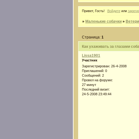
Привет, Гость!
Войдите
или
зареги
»
Маленькие собачки
»
Ветери
Страница:
1
Как ухаживать за глазами соба
Lissa1901
Участник
Зарегистрирован
: 26-4-2008
Приглашений:
0
Сообщений:
2
Провел на форуме:
27 минут
Последний визит:
24-5-2008 23:49:44