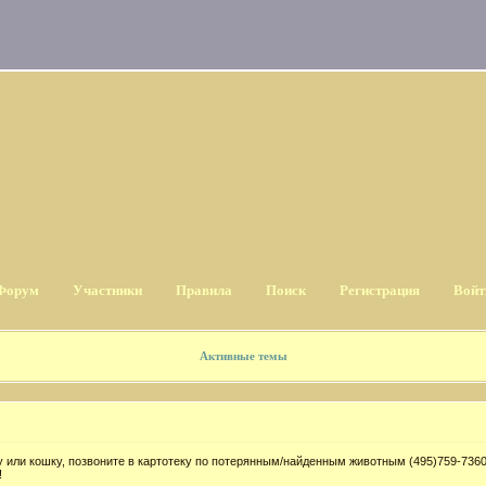
Форум
Участники
Правила
Поиск
Регистрация
Войт
Активные темы
 или кошку, позвоните в картотеку по потерянным/найденным животным (495)759-7360
!