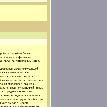
1
турой состоящей из большого
ми на основе информации
оль среди рецепторов. Мы хотели
. Для ориентации в окружающей
ся на зрение, прекрасно
и бы человек имел такие же
Всем известна притягательная сила
еская способность зрачка к
бразной визитной карточкой. Здесь
ть и преданность без лжи.
ье. Уместно задаться вопросом -
роблем всё же не удалось избежать?
ы хотя бы раз в неделю
ыделений), эти показатели могут