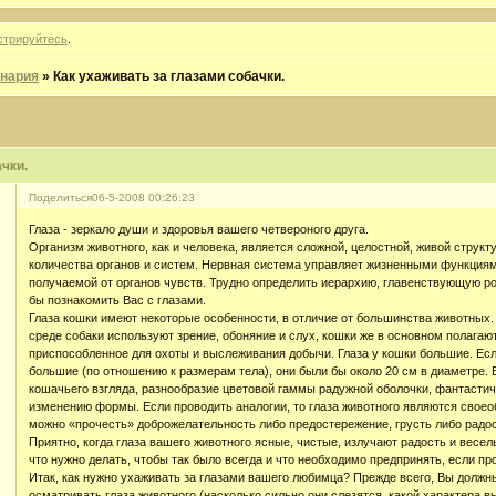
стрируйтесь
.
нария
»
Как ухаживать за глазами собачки.
чки.
Поделиться
06-5-2008 00:26:23
Глаза - зеркало души и здоровья вашего четвероного друга.
Организм животного, как и человека, является сложной, целостной, живой струк
количества органов и систем. Нервная система управляет жизненными функция
получаемой от органов чувств. Трудно определить иерархию, главенствующую р
бы познакомить Вас с глазами.
Глаза кошки имеют некоторые особенности, в отличие от большинства животных
среде собаки используют зрение, обоняние и слух, кошки же в основном полагают
приспособленное для охоты и выслеживания добычи. Глаза у кошки большие. Есл
большие (по отношению к размерам тела), они были бы около 20 см в диаметре. 
кошачьего взгляда, разнообразие цветовой гаммы радужной оболочки, фантастич
изменению формы. Если проводить аналогии, то глаза животного являются своео
можно «прочесть» доброжелательность либо предостережение, грусть либо радос
Приятно, когда глаза вашего животного ясные, чистые, излучают радость и весел
что нужно делать, чтобы так было всегда и что необходимо предпринять, если п
Итак, как нужно ухаживать за глазами вашего любимца? Прежде всего, Вы должн
осматривать глаза животного (насколько сильно они слезятся, какой характера в