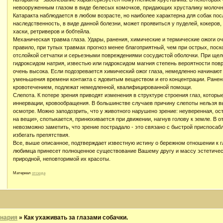
невооруженным глазом в виде белесых комочков, придающих хрусталику молочн
Катаракта наблюдается в любом возрасте, но наиболее характерна для собак пос
наследственность, в виде данной болезни, может проявиться у пуделей, кокеров
хаски, ретриверов и бобтейла.
Механическая травма глаза. Удары, ранения, химические и термические ожоги оче
правило, при тупых травмах прогноз менее благоприятный, чем при острых, пос
отслойкой сетчатки и серьезными повреждениями сосудистой оболочки. При ще
гидроксидом натрия, известью или гидроксидом магния степень вероятности повр
очень высока. Если подозревается химический ожог глаза, немедленно начинаю
уменьшения времени контакта с ядовитым веществом и его концентрации. Ране
кровотечением, подлежат немедленной, квалифицированной помощи.
Слепота. К потере зрения приводят изменения в структуре строения глаз, котор
иннервации, кровообращения. В большинстве случаев причину слепоты нельзя 
осмотре. Можно заподозрить, что у животного нарушено зрение: неуверенная, ос
на вещи», спотыкается, принюхивается при движении, нагнув голову к земле. В 
невозможно заметить, что зрение пострадало - это связано с быстрой приспоса
избегать препятствия.
Все, выше описанное, подтверждает известную истину о бережном отношении к г
любимца принесет полноценное существование Вашему другу и массу эстетичес
природной, неповторимой их красоты.
Материал
отсюда
нария
»
Как ухаживать за глазами собачки.