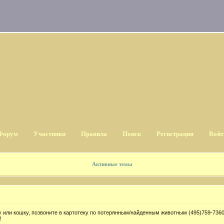
Форум
Участники
Правила
Поиск
Регистрация
Войт
Активные темы
 или кошку, позвоните в картотеку по потерянным/найденным животным (495)759-7360
!