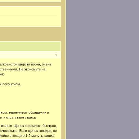
1
лковистой шерсти йорка, очень
ственными. Не экономьте на
ом:
м покрытием.
гком, терпеливом обращении и
м и отсутствия страха.
й тканью. Щенок привыкнет быстрее,
почесывать. Если щенок голоден, не
окойно стоящего 1-2 минуты щенка