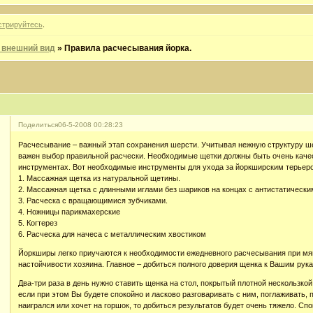
стрируйтесь
.
- внешний вид
»
Правила расчесывания йорка.
Поделиться
06-5-2008 00:28:23
Расчесывание – важный этап сохранения шерсти. Учитывая нежную структуру ше
важен выбор правильной расчески. Необходимые щетки должны быть очень каче
инструментах. Вот необходимые инструменты для ухода за йоркширским терьер
1. Массажная щетка из натуральной щетины.
2. Массажная щетка с длинными иглами без шариков на концах с антистатически
3. Расческа с вращающимися зубчиками.
4. Ножницы парикмахерские
5. Когтерез
6. Расческа для начеса с металлическим хвостиком
Йоркширы легко приучаются к необходимости ежедневного расчесывания при мя
настойчивости хозяина. Главное – добиться полного доверия щенка к Вашим рука
Два-три раза в день нужно ставить щенка на стол, покрытый плотной нескользко
если при этом Вы будете спокойно и ласково разговаривать с ним, поглаживать, 
наигрался или хочет на горшок, то добиться результатов будет очень тяжело. Сп