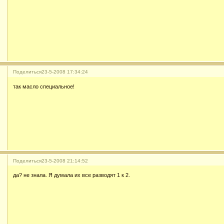
Поделиться
23-5-2008 17:34:24
так масло специальное!
Поделиться
23-5-2008 21:14:52
да? не знала. Я думала их все разводят 1 к 2.