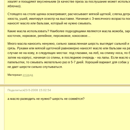
хвалят и поощряют вкусненьким (в качестве приза за послушание может использ
яблочко).
Стоящего на столе щенка осматривают, расчесывают мягкой щеткой, слегка дотр
хвоста, ушей, имитируя осмотр на выставке. Начиная с 3-месячного возраста по
наносят масло или бальзам, который не нужно смывать.
Какие масла использовать? Наиболее подходящими являются масла жожоба, за
косточек, норковое, репейное, персиковое, кокосовое…
Много масла наносить ненужно, сильно замасленная шерсть выглядит сальной и
грязь. Руками или мягкой щеточкой равномерно наносят масло или бальзам на ра
случае не на кожу, в следующих местах: под глазами, на лоб, на спинку носа, по
затем на корпус, начиная со спины, в последнюю очередь - на лапы. Если масло
папильотки, то смывать желательно раз в 5-7 дней. Хороший вариант для собак 
не дает шерсти сильно спутываться.
Материал
отсюда
Поделиться
23-5-2008 15:02:54
а масло разводить не нужно? шерсть не сожжётся?