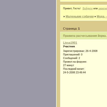
Привет, Гость!
Войдите
или
зареги
»
Маленькие собачки
»
Мода, 
Страница:
1
Правила расчесывания йорка.
Lissa1901
Участник
Зарегистрирован
: 26-4-2008
Приглашений:
0
Сообщений:
2
Провел на форуме:
27 минут
Последний визит:
24-5-2008 23:49:44