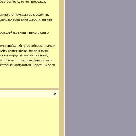
оваться сыр, мясо, творожок,
агиваются руками до мордочки,
сле расчесывания шерсти, на нее
родышей пшеницы, виноградных
 слипшейся, быстро вбирает пыль и
счесанные пряди, но ни в коем
 бокам морды и головы, на шею,
 используется без накручивания на
у которых колтунится шерсть, масло
2