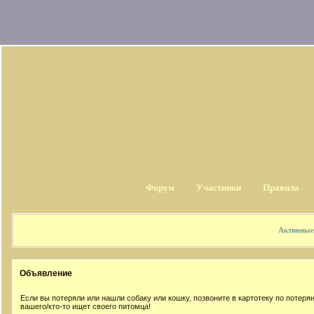
Форум
Участники
Правила
Активные
Объявление
Если вы потеряли или нашли собаку или кошку, позвоните в картотеку по потер
вашего/кто-то ищет своего питомца!