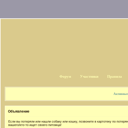
Форум
Участники
Правила
Активные
Объявление
Если вы потеряли или нашли собаку или кошку, позвоните в картотеку по потер
вашего/кто-то ищет своего питомца!