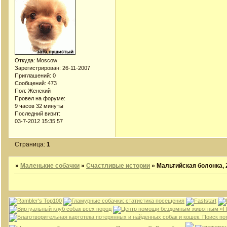
Откуда:
Moscow
Зарегистрирован
: 26-11-2007
Приглашений:
0
Сообщений:
473
Пол:
Женский
Провел на форуме:
9 часов 32 минуты
Последний визит:
03-7-2012 15:35:57
Страница:
1
»
Маленькие собачки
»
Счастливые истории
»
Мальтийская болонка, 