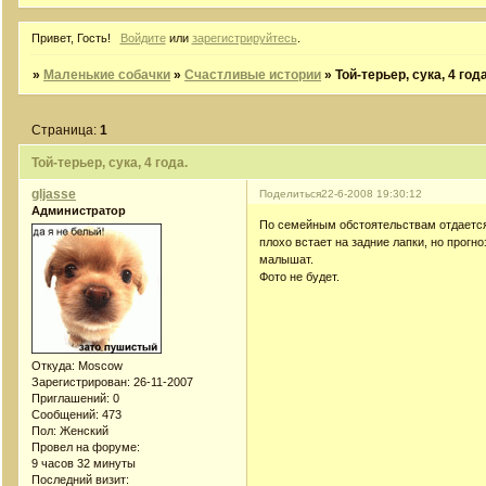
Привет, Гость!
Войдите
или
зарегистрируйтесь
.
»
Маленькие собачки
»
Счастливые истории
»
Той-терьер, сука, 4 года
Страница:
1
Той-терьер, сука, 4 года.
gljasse
Поделиться
22-6-2008 19:30:12
Администратор
По семейным обстоятельствам отдается 
плохо встает на задние лапки, но прог
малышат.
Фото не будет.
Откуда:
Moscow
Зарегистрирован
: 26-11-2007
Приглашений:
0
Сообщений:
473
Пол:
Женский
Провел на форуме:
9 часов 32 минуты
Последний визит: