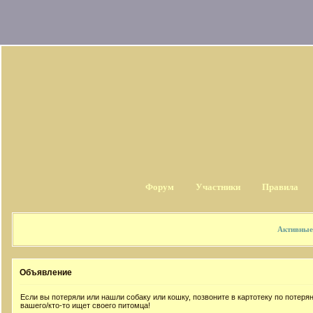
Форум
Участники
Правила
Активные
Объявление
Если вы потеряли или нашли собаку или кошку, позвоните в картотеку по потер
вашего/кто-то ищет своего питомца!