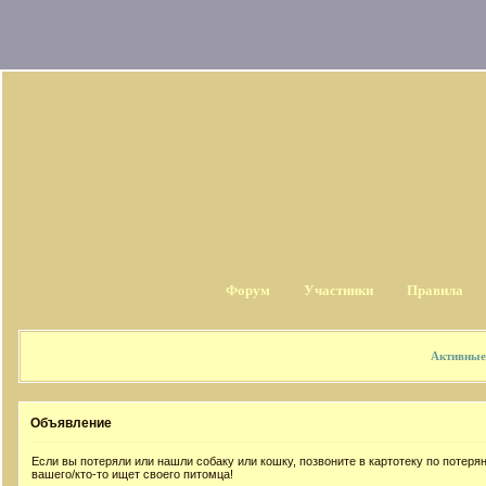
Форум
Участники
Правила
Активные
Объявление
Если вы потеряли или нашли собаку или кошку, позвоните в картотеку по потер
вашего/кто-то ищет своего питомца!