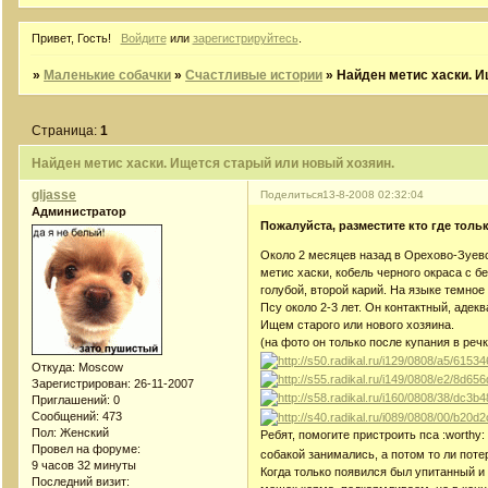
Привет, Гость!
Войдите
или
зарегистрируйтесь
.
»
Маленькие собачки
»
Счастливые истории
»
Найден метис хаски. И
Страница:
1
Найден метис хаски. Ищется старый или новый хозяин.
gljasse
Поделиться
13-8-2008 02:32:04
Администратор
Пожалуйста, разместите кто где тольк
Около 2 месяцев назад в Орехово-Зуевс
метис хаски, кобель черного окраса с 
голубой, второй карий. На языке темное 
Псу около 2-3 лет. Он контактный, адек
Ищем старого или нового хозяина.
(на фото он только после купания в речк
Откуда:
Moscow
Зарегистрирован
: 26-11-2007
Приглашений:
0
Сообщений:
473
Пол:
Женский
Ребят, помогите пристроить пса :worthy
Провел на форуме:
собакой занимались, а потом то ли потер
9 часов 32 минуты
Когда только появился был упитанный и
Последний визит: