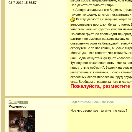
мешок корма, подкармливаем, но в конце
03-7-2012 15:35:57
Пес действительно стОящий..
--> А еще назвали мы его Вадиком (пра
тихонечко рядом, а потом показываться 
Всегда держится с людьми, ходит за
велосипедные прогулки, бегает с нами. 
участкам, нет-нет где-то и угостят чем-н
Но самое грустное происходит вечером,
растерянно смотрит на закрывающуюся 
совершенно один на безлюдной темной у
скребутся не то что кошки, а целые тигры
Многие дачники говорят, что взяли бы ег
наш Вадик от куста к кусту, от человека 
Тут еще вот какая опасность.. места наш
присутствие собаки (А Вадян и на участ
щепетильны к животным.. Боюсь кто-нибуд
окрестных лесах-перелесках пруд-пруди 
его... Вообщем страшно за него и жалко 
Пожалуйста, разместите 
Блондинка
Поделиться
23-8-2008 00:10:00
Модератор
Ира что звоночков так и нет по нему?