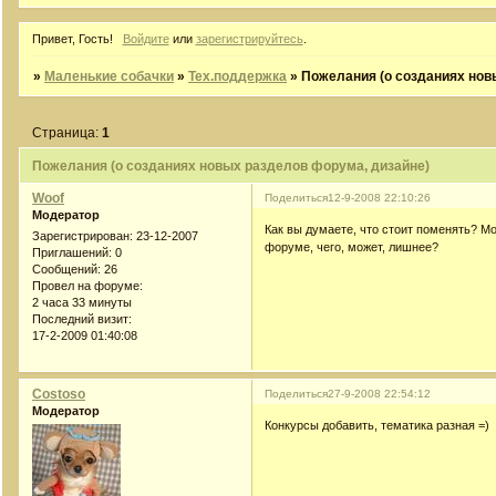
Привет, Гость!
Войдите
или
зарегистрируйтесь
.
»
Маленькие собачки
»
Тех.поддержка
»
Пожелания (о созданиях нов
Страница:
1
Пожелания (о созданиях новых разделов форума, дизайне)
Woof
Поделиться
12-9-2008 22:10:26
Модератор
Как вы думаете, что стоит поменять? М
Зарегистрирован
: 23-12-2007
форуме, чего, может, лишнее?
Приглашений:
0
Сообщений:
26
Провел на форуме:
2 часа 33 минуты
Последний визит:
17-2-2009 01:40:08
Costoso
Поделиться
27-9-2008 22:54:12
Модератор
Конкурсы добавить, тематика разная =)