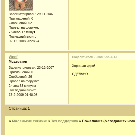
Зарегистрирован
: 29-11-2007
Приглашений:
0
Сообщений:
62
Провел на форуме:
7 часов 17 минут
Последний визит:
02-12-2008 20:28:24
Woof
Поделиться
28-9-2008 00:14:43
Модератор
Хорошая идея!
Зарегистрирован
: 23-12-2007
Приглашений:
0
СДЕЛАНО
Сообщений:
26
Провел на форуме:
2 часа 33 минуты
Последний визит:
17-2-2009 01:40:08
Страница:
1
»
Маленькие собачки
»
Тех.поддержка
»
Пожелания (о созданиях нов