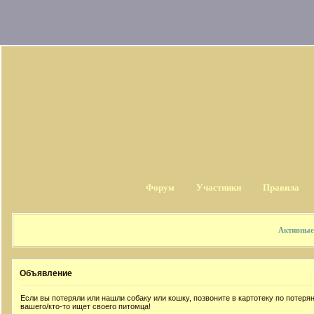
Форум
Участники
Правила
Активные
Объявление
Если вы потеряли или нашли собаку или кошку, позвоните в картотеку по потер
вашего/кто-то ищет своего питомца!