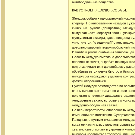
антибродильные вещества.
КАК УСТРОЕН ЖЕЛУДОК СОБАКИ.
Желудок собаки - однокамерный искрив
кпереди. По направлению назад он сужае
кишечник - pylorus (привратник). Между
выпуклая часть образует "большую крив
мускулистая складка, здесь пищевод су
уплотняется, "съеденный" с нею воздух
довольно широкий, воронкообразный, по
И kardia и pilorus снабжены запирающей
Полость желудка выстлана довольно тол
пепсинных желез, вырабатывающих желу
подготавливает их к дальнейшему расщ
обрабатывается очень быстро и быстро 
пилорусом наблюдают удаление контраст
должен опорожниться.
Пустой желудок размещается по большей
очень сильно растягиваться и если напо
прилегает к печени и диафрагме, задня
желудочные связки, которые у многих п
желудочно-ободочная связка.
По всей вероятности, способность желу
изменении его положения. Суперэласти
Голодные, с пустым сжавшимся желудком
когда ее настигали, старались урвать к
хватило сил отползти в укромный уголок
выбором насладиться трапезой. Лишние 