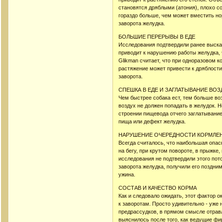
становятся дряблыми (атония), плохо с
гораздо больше, чем может вместить н
заворота желудка.
БОЛЬШИЕ ПЕРЕРЫВЫ В ЕДЕ
Исследования подтвердили ранее выск
приводит к нарушению работы желудка, 
Glikman считает, что при одноразовом
растяжение может привести к дряблости
заворота.
СПЕШКА В ЕДЕ И ЗАГЛАТЫВАНИЕ ВОЗ
Чем быстрее собака ест, тем больше воз
воздух не должен попадать в желудок. Н
строении пищевода отчего заглатывание
пища или дефект желудка.
НАРУШЕНИЕ ОЧЕРЕДНОСТИ КОРМЛЕН
Всегда считалось, что наибольшая опа
на бегу, при крутом повороте, в прыжке,
исследования не подтвердили этого пот
заворота желудка, получили его поздни
ужина.
СОСТАВ И КАЧЕСТВО КОРМА
Как и следовало ожидать, этот фактор
к заворотам. Просто удивительно - уже 
предрассудков, в прямом смысле отрав
выяснилось после того, как ведущие ф