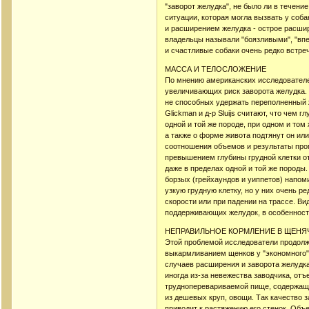
"заворот желудка", не было ли в течен
ситуации, которая могла вызвать у соб
и расширением желудка - острое расшир
владельцы называли "боязливыми", "вп
и счастливые собаки очень редко встре
МАССА И ТЕЛОСЛОЖЕНИЕ
По мнению американских исследователе
увеличивающих риск заворота желудка. 
не способных удержать переполненный ж
Glickman и д-р Sluijs считают, что чем 
одной и той же породе, при одном и том
а также о форме живота подтянут он ил
соотношения объемов и результаты про
превышением глубины грудной клетки от
даже в пределах одной и той же породы.
борзых (грейхаундов и уиппетов) напом
узкую грудную клетку, но у них очень 
скорости или при падении на трассе. Вид
поддерживающих желудок, в особенност
НЕПРАВИЛЬНОЕ КОРМЛЕНИЕ В ЩЕНЯ
Этой проблемой исследователи продолж
выкармливанием щенков у "экономного"
случаев расширения и заворота желудка
иногда из-за невежества заводчика, отъ
трудноперевариваемой пище, содержаще
из дешевых круп, овощи. Так качество 
приводит к растяжению его стенок. Объ