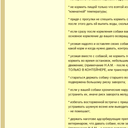
* не кормить пищей только что взятой и
"комнатной" температуры;
* придя с прогулки не спешить кормить 
после этого дать ей выпить воды, скольк
* если сразу после кормления собаки ва
основное кормление до вашего возвраще
* уезжая надолго и оставляя своих соба
какой корм и когда нужно давать, конт
* уезжая вместе с собакой, не кормить 
кормить во время остановок, небольшими
движению; (примечание Н.А.М. - посл
ТОЛЬКО В КОНТЕЙНЕРЕ, или транспортно
* стараться держать собаку старшего в
подвержена большому риску заворота;
* если у вашей собаки хронические нар
устранить их, иначе риск заворота желу
* избегать восторженной встречи с приш
устраивать шумную возню или выводить 
- не помешает;
* держать наготове адсорбирующие преп
ветеринаром, что давать собаке, если 