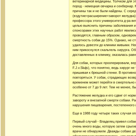
ветеринарной медицины. Толчком для эт
пород - немецкая овчарка и сенбернар.
причины так и не были найдены. С сер
(вздутие+расширение+заворот желудка)
профессора этого университета д-ра вет
целью выяснить причины заболевания и 
спонсорами этих научных работ явились
проводятся, главным образом, одновре
смертность собак до 15%. Однако, не ст
удалось довезти до клиники живыми. Нек
ним прикоснулся скальпель хирурга. Об
доставленных в клинику, оказалась рав
Для собак, которых прооперировали, ве
F.J.v.Sluijs), что понятно, ведь хирург
пришивая к брюшной стенке. В противно
повторяться. У собак, страдающих возв
временем может перейти в смертельно о
особенно от 7 до 9 лет. Тем не менее, 
Растяжение желудка и его сдвиг от нор
завороту и внезапной смерти собаки. Р
нарушения пищеварения, постепенного и
Еще в 1988 году четыре таких случая оп
Первый случай - Владелец привел соба
очень много воды, которую затем срыги
врачи не обнаружили. Дважды собаке де