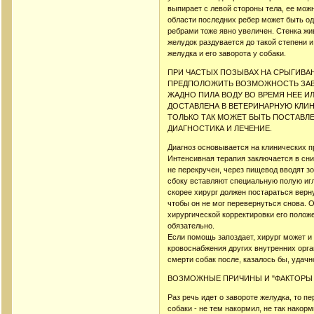
выпирает с левой стороны тела, ее мо
области последних ребер может быть од
ребрами тоже явно увеличен. Стенка жи
желудок раздувается до такой степени 
желудка и его заворота у собаки.
ПРИ ЧАСТЫХ ПОЗЫВАХ НА СРЫГИВАН
ПРЕДПОЛОЖИТЬ ВОЗМОЖНОСТЬ ЗАВО
ЖАДНО ПИЛА ВОДУ ВО ВРЕМЯ НЕЕ И
ДОСТАВЛЕНА В ВЕТЕРИНАРНУЮ КЛИН
ТОЛЬКО ТАК МОЖЕТ БЫТЬ ПОСТАВЛЕ
ДИАГНОСТИКА И ЛЕЧЕНИЕ.
Диагноз основывается на клинических п
Интенсивная терапия заключается в сни
не перекручен, через пищевод вводят зо
сбоку вставляют специальную полую игл
скорее хирург должен постараться верну
чтобы он не мог перевернуться снова. 
хирургической корректировки его полож
обязательно.
Если помощь запоздает, хирург может и 
кровоснабжения других внутренних орга
смерти собак после, казалось бы, удач
ВОЗМОЖНЫЕ ПРИЧИНЫ И "ФАКТОРЫ 
Раз речь идет о завороте желудка, то п
собаки - не тем накормил, не так накорм