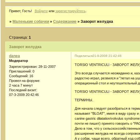
Привет, Гость!
Войдите
или
зарегистрируйтесь
.
»
Маленькие собачки
»
Содержание
»
Заворот желудка
Страница:
1
Заворот желудка
danea
Поделиться
21-9-2008 21:42:46
Модератор
TORSIO VENTRICULI - ЗАВОРОТ ЖЕЛУ
Зарегистрирован
: 28-11-2007
Приглашений:
0
Это всегда случается неожиданно и, ка
Сообщений:
16
радостно играл, резвился и "летал на уша
Провел на форуме:
операционный стол и неутешительный диа
2 часа 7 минут
Последний визит:
TORSIO VENTRICULI - ЗАВОРОТ ЖЕЛУ
07-3-2009 20:42:46
ТЕРМИНЫ.
Для начала следует разобраться в терм
называют "BLOAT", имея в виду сразу и
canine gastric dilatation/volvulus synd
почти не пишет) принято говорить о 
Дело в том, что у сельскохозяйственны
расширение желудка не всегда сопрово
А у собак, чаще всего, обратный ход соб