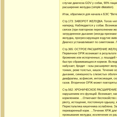
случае диагноза GDV у собак, 90% пациен
расширение желудка (simple dilatation).
Итак, обратимся для начала к БЭС "Вет
Стр.173: ЗАВОРОТ ЖЕЛУДКА. Torsio ventr
наперед. Наблюдается у собак. Возника
связок (при повторном переполнении же
затрудненное дыхание (иногда признаки
желудка, прогрессирующее вздутие живо
Диагноз устанавливают по симптомам. 
Стр.365: ОСТРОЕ РАСШИРЕНИЕ ЖЕЛУДКА. D
Первичное ОРЖ возникает в результате 
брожению или испорченных; у лошадей ч
быстро сбраживающихся кормов. Вследс
набухает, бродит - газы расширяют же
тонких, реже толстых, кишок. Течение ос
дыхание, синюшность слизистых оболоче
диафрагмы, асфиксия, интоксикация, се
газов. Вторичное ОРЖ может повторять
Стр.562: ХРОНИЧЕСКОЕ РАСШИРЕНИЕ ЖЕЛУД
нарушением его функций. Возникает, на
кормлением. ...Отмечают беспокойство 
рвоту, истощение, постоянную одышку, 
Перистальтика кишечника ослаблена. З
переваренный корм. ...Течение ХРЖ длит
промывание желудка; исключение из ра