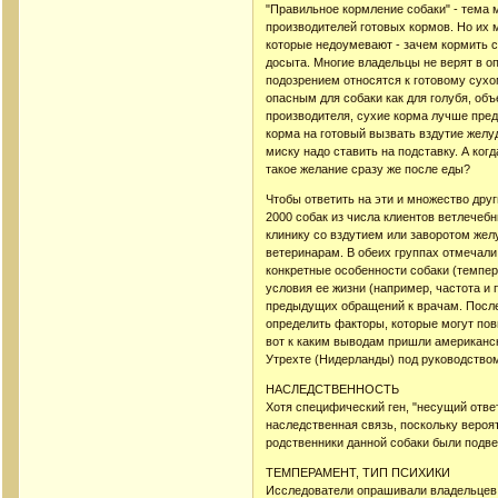
"Правильное кормление собаки" - тема 
производителей готовых кормов. Но их 
которые недоумевают - зачем кормить со
досыта. Многие владельцы не верят в оп
подозрением относятся к готовому сухом
опасным для собаки как для голубя, об
производителя, сухие корма лучше пред
корма на готовый вызвать вздутие желуд
миску надо ставить на подставку. А ког
такое желание сразу же после еды?
Чтобы ответить на эти и множество дру
2000 собак из числа клиентов ветлечебн
клинику со вздутием или заворотом жел
ветеринарам. В обеих группах отмечали 
конкретные особенности собаки (темпер
условия ее жизни (например, частота и
предыдущих обращений к врачам. После 
определить факторы, которые могут повы
вот к каким выводам пришли американски
Утрехте (Нидерланды) под руководством
НАСЛЕДСТВЕННОСТЬ
Хотя специфический ген, "несущий ответ
наследственная связь, поскольку вероя
родственники данной собаки были подве
ТЕМПЕРАМЕНТ, ТИП ПСИХИКИ
Исследователи опрашивали владельцев с