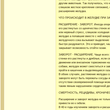
другим животным. Так получилось, что 
слишком жесткое крепление связками),
расширению желудка.
ЧТО ПРОИСХОДИТ В ЖЕЛУДКЕ ПРИ З
РАСШИРЕНИЕ - ЗАВОРОТ. Иногда опорож
его растянутых со щенячества стенок ил
или нервный стресс, слишком холодная 
желудке а попавшие вместе с ней микроо
желудочного сока вызывают выделение б
быстро раздувается. Это и приводит, ча
закрывает возможность отойти газам.
ЗАВОРОТ - РАСШИРЕНИЕ. Чаще всего это
стенки его растянуты и дряблые, если с
движении или внезапном торможении на 
собаки, желудок может сместиться и за
пройти в кишечник и выделяющиеся газ
В обоих случаях, растяжение желудка с
завороте могут быть пережаты сосуды и
отсутствии своевременной помощи может
таким явным нарушением сердечной дея
СМЕРТНОСТЬ, РЕЦИДИВЫ, ХРОНИЧЕС
Расширение и заворот желудка не тольк
привести ее к гибели.
В 40-е годы изучением заворота и расш