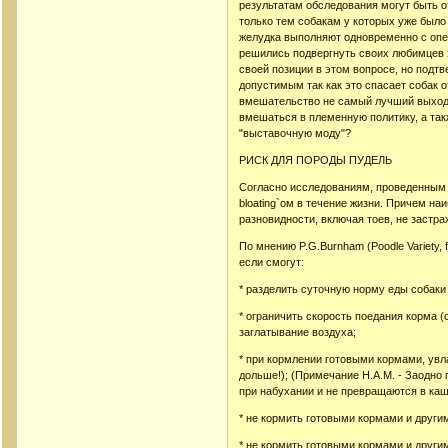
результатам обследования могут быть о
только тем собакам у которых уже было
желудка выполняют одновременно с опе
решились подвергнуть своих любимцев э
своей позиции в этом вопросе, но подт
допустимым так как это спасает собак 
вмешательство не самый лучший выход 
вмешаться в племенную политику, а та
"выставочную моду"?
РИСК ДЛЯ ПОРОДЫ ПУДЕЛЬ
Согласно исследованиям, проведенным 
bloating`ом в течение жизни. Причем н
разновидности, включая тоев, не застра
По мнению P.G.Burnham (Poodle Variety
если смогут:
* разделить суточную норму еды собаки
* ограничить скорость поедания корма (
заглатывание воздуха;
* при кормлении готовыми кормами, увл
дольше!); (Примечание Н.А.М. - Заодно
при набухании и не превращаются в кашу
* не кормить готовыми кормами и друг
* не кормить готовыми кормами и друг