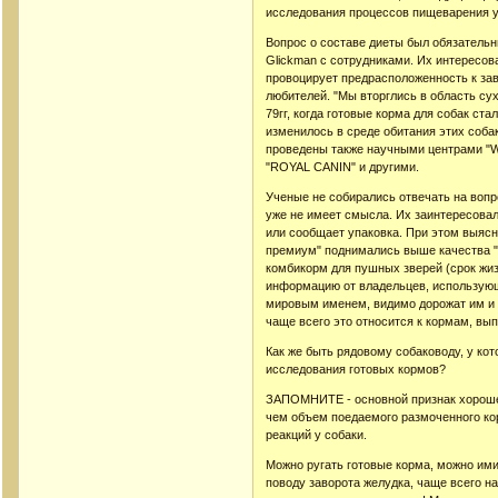
исследования процессов пищеварения у 
Вопрос о составе диеты был обязательн
Glickman с сотрудниками. Их интересо
провоцирует предрасположенность к зав
любителей. "Мы вторглись в область сух
79гг, когда готовые корма для собак ста
изменилось в среде обитания этих соба
проведены также научными центрами "WAL
"ROYAL CANIN" и другими.
Ученые не собирались отвечать на вопрос 
уже не имеет смысла. Их заинтересовало
или сообщает упаковка. При этом выясни
премиум" поднимались выше качества "
комбикорм для пушных зверей (срок жизн
информацию от владельцев, использующ
мировым именем, видимо дорожат им и р
чаще всего это относится к кормам, вы
Как же быть рядовому собаководу, у ко
исследования готовых кормов?
ЗАПОМНИТЕ - основной признак хорошег
чем объем поедаемого размоченного кор
реакций у собаки.
Можно ругать готовые корма, можно ими
поводу заворота желудка, чаще всего н