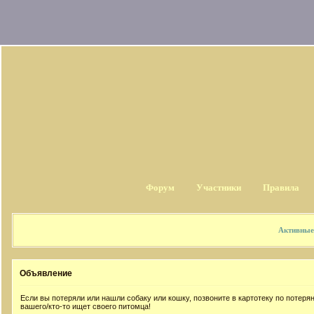
Форум
Участники
Правила
Активные
Объявление
Если вы потеряли или нашли собаку или кошку, позвоните в картотеку по потер
вашего/кто-то ищет своего питомца!