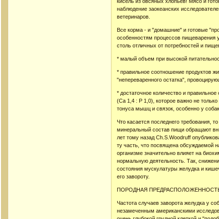
кисель из овсяных хлопьев! Мясо и гот
наблюдение заокеанских исследователе
ветеринаров.
Все корма - и "домашние" и готовые "п
особенностям процессов пищеварения у
столь отличных от потребностей и пище
* малый объем при высокой питательнос
* правильное соотношение продуктов жи
"непереваренного остатка", провоцирую
* достаточное количество и правильно
(Ca 1,4 : Р 1,0), которое важно не толь
тонуса мышц и связок, особенно у собак
Что касается последнего требования, то
минеральный состав пищи обращают вни
лет тому назад Ch.S.Woodruff опубликов
ту часть, что посвящена обсуждаемой на
организме значительно влияет на биохи
нормальную деятельность. Так, снижени
состояния мускулатуры желудка и кишеч
его завороту.
ПОРОДНАЯ ПРЕДРАСПОЛОЖЕННОСТ
Частота случаев заворота желудка у со
незамеченным американскими исследова
очень глубокой грудной клеткой и "под