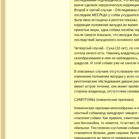
обследовании подтвердилось, что желуд
врачи сделали хирургическую коррекцию
Второй и третий случаи - Обследованы с
последние МЕСЯЦЫ у собак ухудшился ап
были явно истощены и рентген показал, 
коррекция положения желудка во время 
принятые меры, одна собака погибла че
после смерти показало, что желудок бы
последствий запущенного основного за
Четвертый случай - Сука (10 лет), по
хотела ничего есть. Наконец владелец 
газообразования в нем не наблюдалось, 
градусов. И этой собаке уже не смогли 
В описанных случаях отсутствовали чет
изменение положения желудка у всех со
рентгеновские обследования давали раз
имеет острое течение, оно может прояв
стороны владельца, отстутствии своевр
СИМПТОМЫ (клинические признаки).
Клинические признаки многообразны и н
опытный собаковод заподозрит заворот 
спасения собаки. Как правило, симптом
она беспокойна, то ложится, то встает
обильное. Постепенно состояние собаки
становятся белыми, даже серыми. Кров
уменьшается до трети от нормального, 