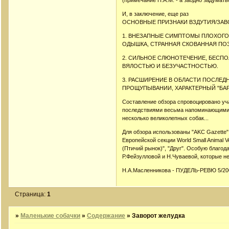
(примечание Н.А.М. - а заодно задумать
И, в заключение, еще раз
ОСНОВНЫЕ ПРИЗНАКИ ВЗДУТИЯ/ЗАВ
1. ВНЕЗАПНЫЕ СИМПТОМЫ ПЛОХОГО
ОДЫШКА, СТРАННАЯ СКОВАННАЯ ПО
2. СИЛЬНОЕ СЛЮНОТЕЧЕНИЕ, БЕСП
ВЯЛОСТЬЮ И БЕЗУЧАСТНОСТЬЮ.
3. РАСШИРЕНИЕ В ОБЛАСТИ ПОСЛЕД
ПРОЩУПЫВАНИИ, ХАРАКТЕРНЫЙ "БАР
Составление обзора спровоцировано уча
последствиями весьма напоминающими з
несколько великолепных собак...
Для обзора использованы "AKC Gazette
Европейской секции World Small Animal Ve
(Птичий рынок)", "Друг". Особую благо
Р.Фейзулловой и Н.Чуваевой, которые н
Н.А.Масленникова - ПУДЕЛЬ-РЕВЮ 5/20
Страница:
1
»
Маленькие собачки
»
Содержание
»
Заворот желудка