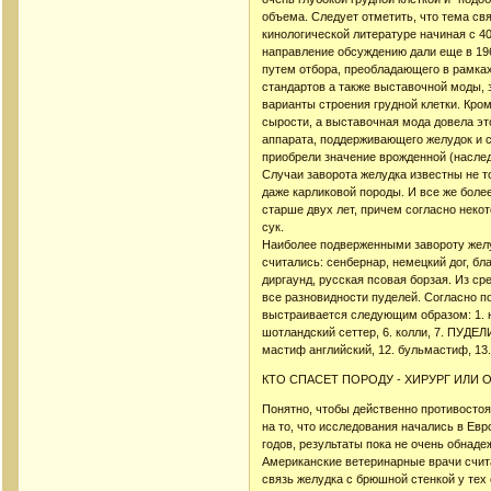
объема. Следует отметить, что тема св
кинологической литературе начиная с 40
направление обсуждению дали еще в 196
путем отбора, преобладающего в рамках
стандартов а также выставочной моды,
варианты строения грудной клетки. Кром
сырости, а выставочная мода довела эт
аппарата, поддерживающего желудок и с
приобрели значение врожденной (насле
Случаи заворота желудка известны не т
даже карликовой породы. И все же более
старше двух лет, причем согласно некот
сук.
Наиболее подверженными завороту желу
считались: сенбернар, немецкий дог, бл
диргаунд, русская псовая борзая. Из сре
все разновидности пуделей. Согласно 
выстраивается следующим образом: 1. не
шотландский сеттер, 6. колли, 7. ПУДЕЛИ
мастиф английский, 12. бульмастиф, 13.
КТО СПАСЕТ ПОРОДУ - ХИРУРГ ИЛИ
Понятно, чтобы действенно противостоя
на то, что исследования начались в Евр
годов, результаты пока не очень обнад
Американские ветеринарные врачи счита
связь желудка с брюшной стенкой у тех