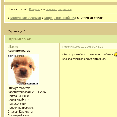
Привет, Гость!
Войдите
или
зарегистрируйтесь
.
»
Маленькие собачки
»
Мода, - внешний вид
»
Стрижки собак
Страница:
1
Стрижки собак
gljasse
Поделиться
02-10-2008 00:42:29
Администратор
Очень уж люблю стриженных собачек
Кто как стрижет своих питомцев?
Откуда:
Moscow
Зарегистрирован
: 26-11-2007
Приглашений:
0
Сообщений:
473
Пол:
Женский
Провел на форуме:
9 часов 32 минуты
Последний визит: