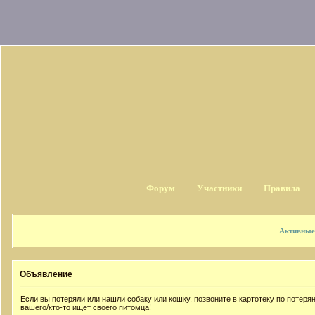
Форум
Участники
Правила
Активные
Объявление
Если вы потеряли или нашли собаку или кошку, позвоните в картотеку по потер
вашего/кто-то ищет своего питомца!