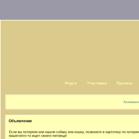
Форум
Участники
Правила
Активные
Объявление
Если вы потеряли или нашли собаку или кошку, позвоните в картотеку по потер
вашего/кто-то ищет своего питомца!