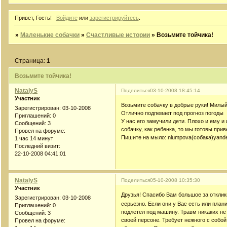
Привет, Гость!
Войдите
или
зарегистрируйтесь
.
»
Маленькие собачки
»
Счастливые истории
»
Возьмите тойчика!
Страница:
1
Возьмите тойчика!
NatalyS
Поделиться
03-10-2008 18:45:14
Участник
Возьмите собачку в добрые руки! Милый
Зарегистрирован
: 03-10-2008
Отлично подпевает под прогноз погоды 
Приглашений:
0
У нас его замучили дети. Плохо и ему и
Сообщений:
3
собачку, как ребенка, то мы готовы при
Провел на форуме:
Пишите на мыло: nlumpova(собака)yand
1 час 14 минут
Последний визит:
22-10-2008 04:41:01
NatalyS
Поделиться
05-10-2008 10:35:30
Участник
Друзья! Спасибо Вам большое за откли
Зарегистрирован
: 03-10-2008
серьезно. Если они у Вас есть или план
Приглашений:
0
подлетел под машину. Травм никаких не 
Сообщений:
3
своей персоне. Требует нежного с собой
Провел на форуме: