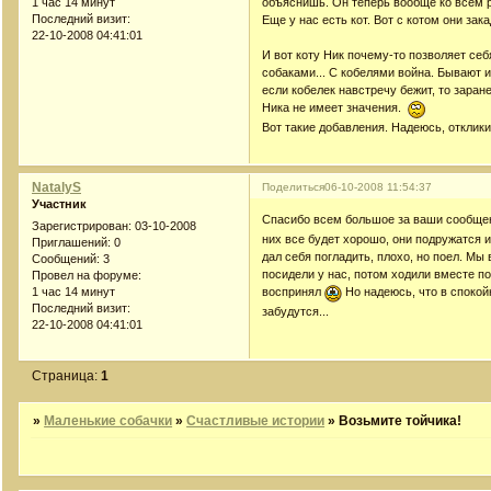
1 час 14 минут
объяснишь. Он теперь вообще ко всем р
Последний визит:
Еще у нас есть кот. Вот с котом они за
22-10-2008 04:41:01
И вот коту Ник почему-то позволяет себ
собаками... С кобелями война. Бывают и
если кобелек навстречу бежит, то заран
Ника не имеет значения.
Вот такие добавления. Надеюсь, отклик
NatalyS
Поделиться
06-10-2008 11:54:37
Участник
Спасибо всем большое за ваши сообщен
Зарегистрирован
: 03-10-2008
них все будет хорошо, они подружатся и
Приглашений:
0
дал себя погладить, плохо, но поел. Мы
Сообщений:
3
посидели у нас, потом ходили вместе по
Провел на форуме:
1 час 14 минут
воспринял
Но надеюсь, что в спокой
Последний визит:
забудутся...
22-10-2008 04:41:01
Страница:
1
»
Маленькие собачки
»
Счастливые истории
»
Возьмите тойчика!