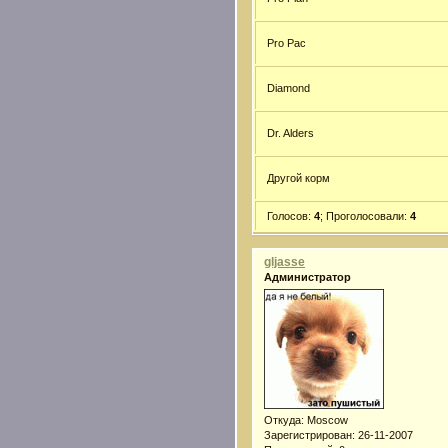
Pro Pac
Diamond
Dr. Alders
Другой корм
Голосов:
4
;
Проголосовали:
4
gljasse
Администратор
Откуда:
Moscow
Зарегистрирован
: 26-11-2007