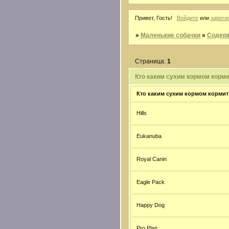
Привет, Гость!
Войдите
или
зареги
»
Маленькие собачки
»
Содер
Страница:
1
Кто каким сухим кормом корм
Кто каким сухим кормом кормит
Hills
Eukanuba
Royal Canin
Eagle Pack
Happy Dog
Pro Plan