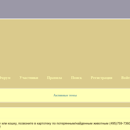
Форум
Участники
Правила
Поиск
Регистрация
Войт
Активные темы
 или кошку, позвоните в картотеку по потерянным/найденным животным (495)759-7360
!