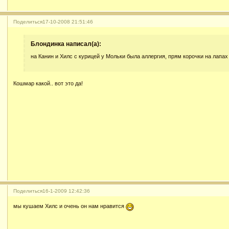
Поделиться
17-10-2008 21:51:46
Блондинка написал(а):
на Канин и Хилс с курицей у Мольки была аллергия, прям корочки на лапах
Кошмар какой.. вот это да!
Поделиться
16-1-2009 12:42:36
мы кушаем Хилс и очень он нам нравится