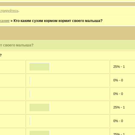
стрируйтесь
.
жание
»
Кто каким сухим кормом кормит своего малыша?
ит своего малыша?
?
25% - 1
0% - 0
0% - 0
25% - 1
0% - 0
25% - 1