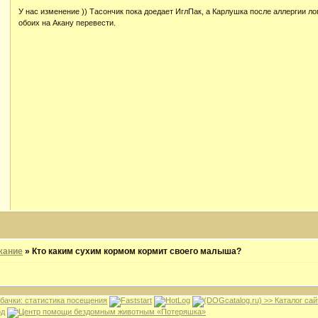
У нас изменение )) Тасончик пока доедает ИглПак, а Карлушка после аллергии л
обоих на Акану перевести.
жание
»
Кто каким сухим кормом кормит своего малыша?