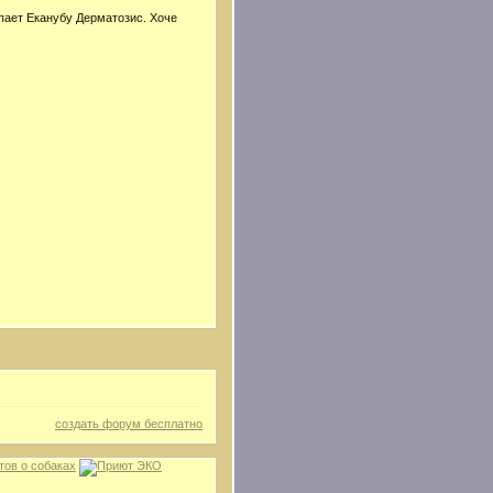
опает Еканубу Дерматозис. Хоче
создать форум бесплатно