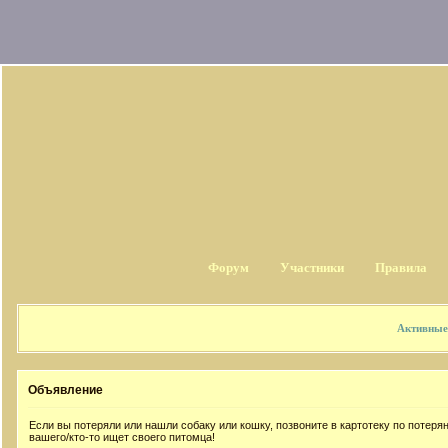
Форум
Участники
Правила
Активные
Объявление
Если вы потеряли или нашли собаку или кошку, позвоните в картотеку по потер
вашего/кто-то ищет своего питомца!