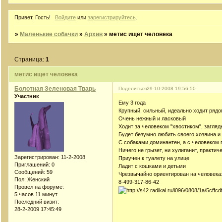
Привет, Гость!
Войдите
или
зарегистрируйтесь
.
»
Маленькие собачки
»
Архив
»
метис ищет человека
Страница:
1
метис ищет человека
Болотная Зеленовая Тварь
Поделиться
29-10-2008 19:56:50
Участник
Ему 3 года
Крупный, сильный, идеально ходит рядо
Очень нежный и ласковый
Ходит за человеком "хвостиком", загляды
Будет безумно любить своего хозяина и
С собаками доминантен, а с человеком 
Ничего не грызет, ни хулиганит, практич
Зарегистрирован
: 11-2-2008
Приучен к туалету на улице
Приглашений:
0
Ладит с кошками и детьми
Сообщений:
59
Чрезвычайно ориентирован на человека:
Пол:
Женский
8-499-317-86-42
Провел на форуме:
5 часов 11 минут
Последний визит:
28-2-2009 17:45:49