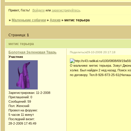
Привет, Гость!
Войдите
или
зарегистрируйтесь
.
»
Маленькие собачки
»
Архив
»
метис терьера
Страница:
1
метис терьера
Болотная Зеленовая Тварь
Поделиться
29-10-2008 20:17:18
Участник
О мальчике: метис терьера. Зовут Джон
холке. Был найден 2 нед назад. Поиск х
по договору. Тел.8-926-873-25-61(Наташ
Зарегистрирован
: 11-2-2008
Приглашений:
0
Сообщений:
59
Пол:
Женский
Провел на форуме:
5 часов 11 минут
Последний визит:
28-2-2009 17:45:49