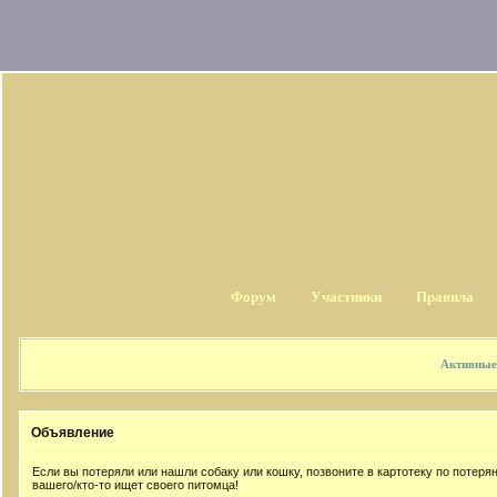
Форум
Участники
Правила
Активные
Объявление
Если вы потеряли или нашли собаку или кошку, позвоните в картотеку по потер
вашего/кто-то ищет своего питомца!