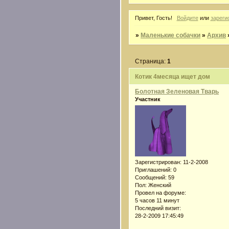
Привет, Гость!
Войдите
или
зареги
»
Маленькие собачки
»
Архив
Страница:
1
Котик 4месяца ищет дом
Болотная Зеленовая Тварь
Участник
Зарегистрирован
: 11-2-2008
Приглашений:
0
Сообщений:
59
Пол:
Женский
Провел на форуме:
5 часов 11 минут
Последний визит:
28-2-2009 17:45:49