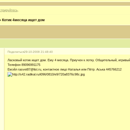
стрируйтесь
.
»
Котик 4месяца ищет дом
Поделиться
29-10-2008 21:48:40
Ласковый котик ищет дом. Ему 4 месяца. Приучен к лотку. Общительный, игривый
Телефон 89096991175
Емэйл rasvet87@list.ru, контактное лицо Наталья или Пётр. Аська 445766212