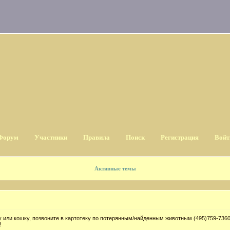
Форум
Участники
Правила
Поиск
Регистрация
Войт
Активные темы
 или кошку, позвоните в картотеку по потерянным/найденным животным (495)759-7360
!