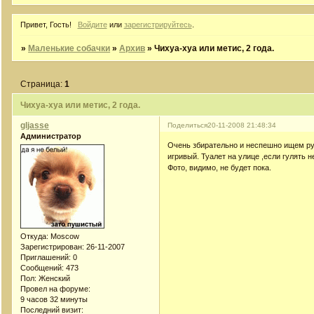
Привет, Гость!
Войдите
или
зарегистрируйтесь
.
»
Маленькие собачки
»
Архив
»
Чихуа-хуа или метис, 2 года.
Страница:
1
Чихуа-хуа или метис, 2 года.
gljasse
Поделиться
20-11-2008 21:48:34
Администратор
Очень збирательно и неспешно ищем рук
игривый. Туалет на улице ,если гулять 
Фото, видимо, не будет пока.
Откуда:
Moscow
Зарегистрирован
: 26-11-2007
Приглашений:
0
Сообщений:
473
Пол:
Женский
Провел на форуме:
9 часов 32 минуты
Последний визит: