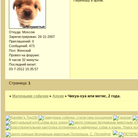
Переношу в архив.
Откуда:
Moscow
Зарегистрирован
: 26-11-2007
Приглашений:
0
Сообщений:
473
Пол:
Женский
Провел на форуме:
9 часов 32 минуты
Последний визит:
03-7-2012 15:35:57
Страница:
1
»
Маленькие собачки
»
Архив
»
Чихуа-хуа или метис, 2 года.