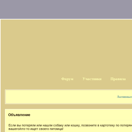
Форум
Участники
Правила
Активные
Объявление
Если вы потеряли или нашли собаку или кошку, позвоните в картотеку по потер
вашего/кто-то ищет своего питомца!