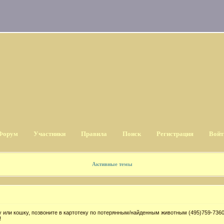
Форум
Участники
Правила
Поиск
Регистрация
Войт
Активные темы
 или кошку, позвоните в картотеку по потерянным/найденным животным (495)759-7360
!