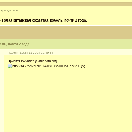
стрируйтесь
.
»
Голая китайская хохлатая, кобель, почти 2 года.
ль, почти 2 года.
Поделиться
28-11-2008 10:49:34
Привит.Обучался у кинолога год.