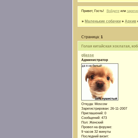
Привет, Гость!
Войдите
или
зареги
»
Маленькие собачки
»
Архив
Страница:
1
Голая китайская хохлатая, кобе
gljasse
Администратор
Откуда:
Moscow
Зарегистрирован
: 26-11-2007
Приглашений:
0
Сообщений:
473
Пол:
Женский
Провел на форуме:
9 часов 32 минуты
Последний визит: