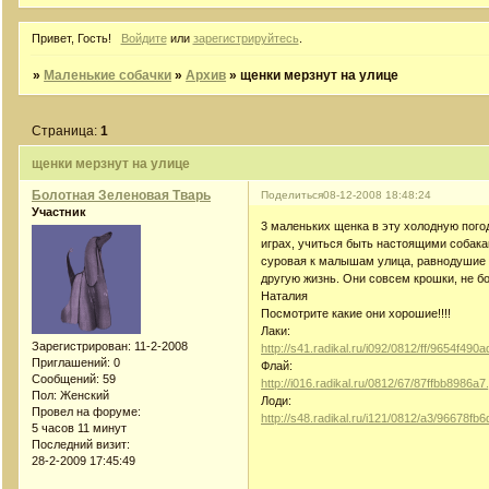
Привет, Гость!
Войдите
или
зарегистрируйтесь
.
»
Маленькие собачки
»
Архив
»
щенки мерзнут на улице
Страница:
1
щенки мерзнут на улице
Болотная Зеленовая Тварь
Поделиться
08-12-2008 18:48:24
Участник
3 маленьких щенка в эту холодную пого
играх, учиться быть настоящими собакам
суровая к малышам улица, равнодушие 
другую жизнь. Они совсем крошки, не б
Наталия
Посмотрите какие они хорошие!!!!
Лаки:
Зарегистрирован
: 11-2-2008
http://s41.radikal.ru/i092/0812/ff/9654f490a
Приглашений:
0
Флай:
Сообщений:
59
http://i016.radikal.ru/0812/67/87ffbb8986a7.
Пол:
Женский
Лоди:
Провел на форуме:
http://s48.radikal.ru/i121/0812/a3/96678fb6
5 часов 11 минут
Последний визит:
28-2-2009 17:45:49