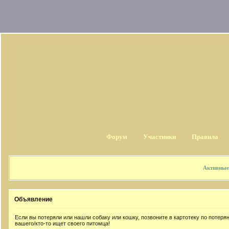
Форум
Участники
Правила
Активные
Объявление
Если вы потеряли или нашли собаку или кошку, позвоните в картотеку по потер
вашего/кто-то ищет своего питомца!