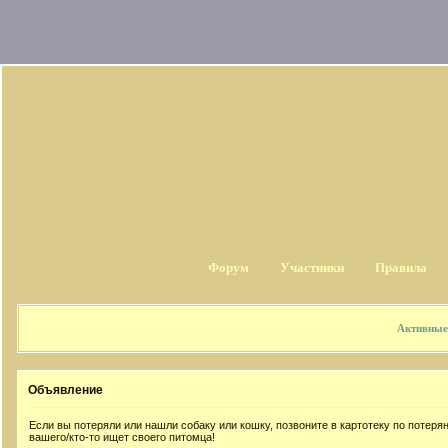
Форум
Участники
Правила
Активные
Объявление
Если вы потеряли или нашли собаку или кошку, позвоните в картотеку по потер
вашего/кто-то ищет своего питомца!