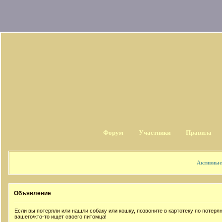
Форум
Участники
Правила
Активные
Объявление
Если вы потеряли или нашли собаку или кошку, позвоните в картотеку по потер
вашего/кто-то ищет своего питомца!