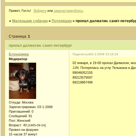
Привет, Гость!
Войдите
или
зарегистрируйтесь
.
»
Маленькие собачки
»
Потеряшки
»
пропал далматин. санкт-петербу
Страница:
1
пропал далматин. санкт-петербург
Блондинка
Поделиться
02-1-2009 23:16:24
Модератор
02 января, в 19-00 пропал Далматин, мо
JJN. Потерялась на углу Тельмана и Да
89046052155
89213575697
89219887498
Откуда:
Москва
Зарегистрирован
: 03-1-2008
Приглашений:
0
Сообщений:
91
Пол:
Женский
Возраст:
40
[1985-09-24]
Провел на форуме:
15 часов 37 минут