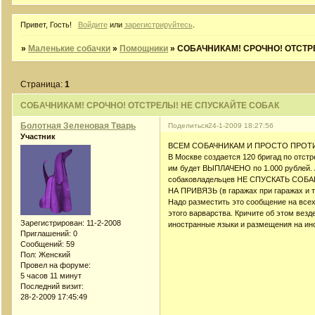
Привет, Гость!
Войдите
или
зарегистрируйтесь
.
»
Маленькие собачки
»
Помощники
»
СОБАЧНИКАМ! СРОЧНО! ОТСТР
Страница:
1
СОБАЧНИКАМ! СРОЧНО! ОТСТРЕЛЫ! НЕ СПУСКАЙТЕ СОБАК
Болотная Зеленовая Тварь
Поделиться
24-1-2009 18:27:56
Участник
ВСЕМ СОБАЧНИКАМ И ПРОСТО ПРО
В Москве создается 120 бригад по отст
им будет ВЫПЛАЧЕНО по 1.000 рублей. 
собаковладельцев НЕ СПУСКАТЬ СОБ
НА ПРИВЯЗЬ (в гаражах при гаражах и т
Надо разместить это сообщение на всех
этого варварства. Кричите об этом везд
Зарегистрирован
: 11-2-2008
иностранные языки и размещения на ин
Приглашений:
0
Сообщений:
59
Пол:
Женский
Провел на форуме:
5 часов 11 минут
Последний визит:
28-2-2009 17:45:49