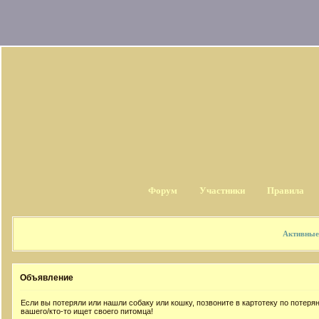
Форум
Участники
Правила
Активные
Объявление
Если вы потеряли или нашли собаку или кошку, позвоните в картотеку по потер
вашего/кто-то ищет своего питомца!