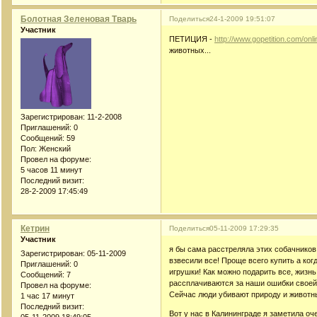
Болотная Зеленовая Тварь
Поделиться
24-1-2009 19:51:07
Участник
ПЕТИЦИЯ -
http://www.gopetition.com/onl
животных...
Зарегистрирован
: 11-2-2008
Приглашений:
0
Сообщений:
59
Пол:
Женский
Провел на форуме:
5 часов 11 минут
Последний визит:
28-2-2009 17:45:49
Кетрин
Поделиться
05-11-2009 17:29:35
Участник
я бы сама расстреляла этих собачников
Зарегистрирован
: 05-11-2009
взвесили все! Проще всего купить а когд
Приглашений:
0
игрушки! Как можно подарить все, жизн
Сообщений:
7
рассплачиваются за наши ошибки свое
Провел на форуме:
Сейчас люди убивают природу и животны
1 час 17 минут
Последний визит:
Вот у нас в Калининграде я заметила оч
05-11-2009 18:49:05