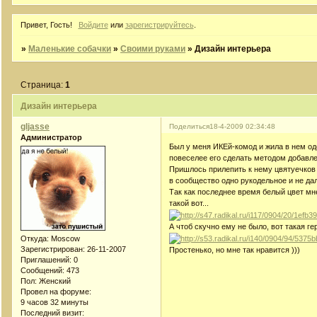
Привет, Гость!
Войдите
или
зарегистрируйтесь
.
»
Маленькие собачки
»
Своими руками
»
Дизайн интерьера
Страница:
1
Дизайн интерьера
gljasse
Поделиться
18-4-2009 02:34:48
Администратор
Был у меня ИКЕй-комод и жила в нем од
повеселее его сделать методом добавле
Пришлось прилепить к нему цвятуечков и
в сообщество одно рукодельное и не да
Так как последнее время белый цвет мне
такой вот...
А чтоб скучно ему не было, вот такая ге
Откуда:
Moscow
Зарегистрирован
: 26-11-2007
Простенько, но мне так нравится )))
Приглашений:
0
Сообщений:
473
Пол:
Женский
Провел на форуме:
9 часов 32 минуты
Последний визит: