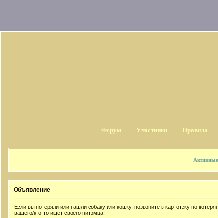
Форум
Участники
Правила
Активные
Объявление
Если вы потеряли или нашли собаку или кошку, позвоните в картотеку по потер
вашего/кто-то ищет своего питомца!