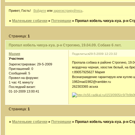
Привет, Гость!
Войдите
или
зарегистрируйтесь
.
»
Маленькие собачки
»
Потеряшки
»
Пропал кобель чихуа-хуа. р-н Стр
Страница:
1
Пропал кобель чихуа-хуа. р-н Строгино, 19.04.09. Собаке 6 лет.
Мария
Поделиться
29-5-2009 12:23:32
Участник
Пропала собака в районе Строгино, 19.04
Зарегистрирован
: 29-5-2009
мордочка черная, хвостик белый, на брю
Приглашений:
0
т.89057925627 Мария
Сообщений:
5
Вознаграждение гарантирую или куплю щ
Провел на форуме:
1982mad1982@rambler.ru
1 час 41 минуту
262303365 аська
Последний визит:
01-10-2009 13:00:41
Страница:
1
»
Маленькие собачки
»
Потеряшки
»
Пропал кобель чихуа-хуа. р-н Стр