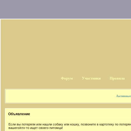
Форум
Участники
Правила
Активные
Объявление
Если вы потеряли или нашли собаку или кошку, позвоните в картотеку по потер
вашего/кто-то ищет своего питомца!