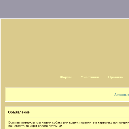
Форум
Участники
Правила
Активные
Объявление
Если вы потеряли или нашли собаку или кошку, позвоните в картотеку по потер
вашего/кто-то ищет своего питомца!