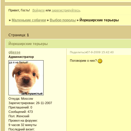
Привет, Гость!
Войдите
или
зарегистрируйтесь
.
»
Маленькие собачки
»
Выбор породы
»
Йоркширские терьеры
Страница:
1
Йоркширские терьеры
gljasse
Поделиться
07-9-2009 15:42:40
Администратор
Поговорим о них?
Откуда:
Moscow
Зарегистрирован
: 26-11-2007
Приглашений:
0
Сообщений:
473
Пол:
Женский
Провел на форуме:
9 часов 32 минуты
Последний визит: