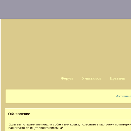
Форум
Участники
Правила
Активные
Объявление
Если вы потеряли или нашли собаку или кошку, позвоните в картотеку по потер
вашего/кто-то ищет своего питомца!