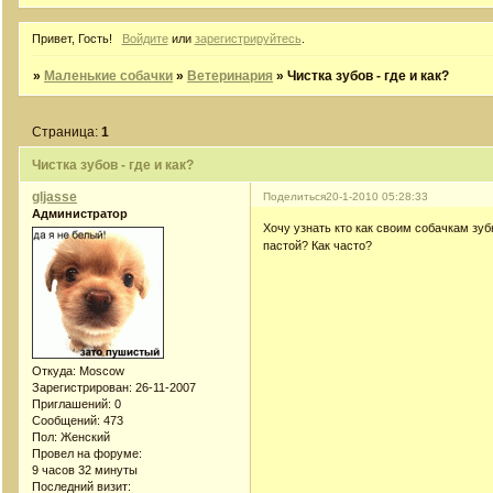
Привет, Гость!
Войдите
или
зарегистрируйтесь
.
»
Маленькие собачки
»
Ветеринария
»
Чистка зубов - где и как?
Страница:
1
Чистка зубов - где и как?
gljasse
Поделиться
20-1-2010 05:28:33
Администратор
Хочу узнать кто как своим собачкам зу
пастой? Как часто?
Откуда:
Moscow
Зарегистрирован
: 26-11-2007
Приглашений:
0
Сообщений:
473
Пол:
Женский
Провел на форуме:
9 часов 32 минуты
Последний визит: