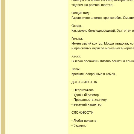
пальцами, а потом собака растирается 
тщательно расчесывается.
Общий вид.
Гармонично сложен, крепко сбит. Смыш
Окрас.
Как можно боле однородный, без пятен и
Голова.
Имеет лисий контур. Морда изящная, но 
и оранжевых окрасов мочка носа черная
Хвост.
Высоко посажен и плотно лежит на спине
Лапы.
Крепкие, собранные в комок.
ДОСТОИНСТВА
- Неприхотлив
- Удобный размер
- Преданность хозяину
- веселый характер
СЛОЖНОСТИ
- Любит полаять
- Задирист