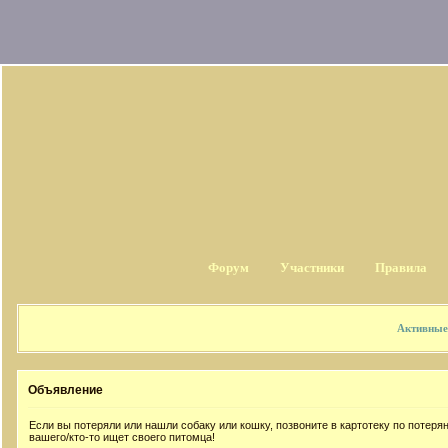
Форум
Участники
Правила
Активные
Объявление
Если вы потеряли или нашли собаку или кошку, позвоните в картотеку по потер
вашего/кто-то ищет своего питомца!