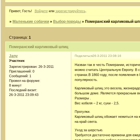
Привет, Гость!
Войдите
или
зарегистрируйтесь
.
»
Маленькие собачки
»
Выбор породы
»
Померанский карликовый шп
Страница:
1
Померанский карликовый шпиц
Jany
Поделиться
26-3-2011 23:08:16
Участник
Назван так в честь Померании, историч
Зарегистрирован
: 26-3-2011
можно считать Центральную Европу. В с
Приглашений:
0
странах.В 1860 году, после появления 
Сообщений:
1
популярность.
Провел на форуме:
8 минут
Карликовый шпиц это весела, жизнерадо
Последний визит:
большом доме. Является прекрасным в
26-3-2011 23:09:43
Размеры .
Вес кобеля – 2 кг, суки - 2,5.
Прогулки.
Карликовый шпиц обожает нежиться на к
на край света.
Уход за шерстью.
Требуется достаточно времени для ежед