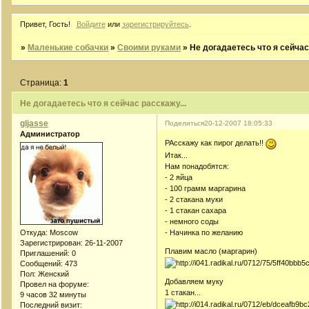
Привет, Гость!
Войдите
или
зарегистрируйтесь
.
»
Маленькие собачки
»
Своими руками
»
Не догадаетесь что я сейчас
Страница:
1
Не догадаетесь что я сейчас расскажу...
gljasse
Поделиться
20-12-2007 18:05:33
Администратор
РАсскажу как пирог делать!!
Итак...
Нам понадобятся:
- 2 яйца
- 100 грамм маргарина
- 2 стакана муки
- 1 стакан сахара
- немного соды
Откуда:
Moscow
- Начинка по желанию
Зарегистрирован
: 26-11-2007
Плавим масло (маргарин)
Приглашений:
0
Сообщений:
473
Пол:
Женский
Добавляем муку
Провел на форуме:
1 стакан...
9 часов 32 минуты
Последний визит: