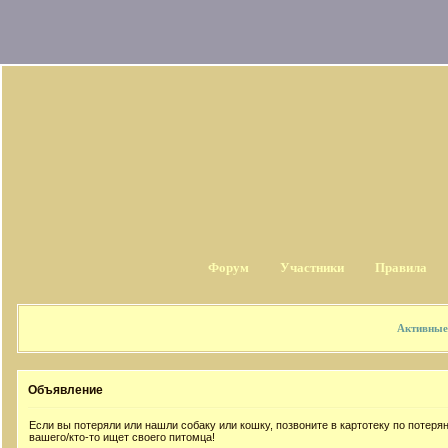
Форум
Участники
Правила
Активные
Объявление
Если вы потеряли или нашли собаку или кошку, позвоните в картотеку по потер
вашего/кто-то ищет своего питомца!