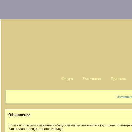
Форум
Участники
Правила
Активные
Объявление
Если вы потеряли или нашли собаку или кошку, позвоните в картотеку по потер
вашего/кто-то ищет своего питомца!