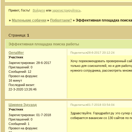
Привет, Гость!
Войдите
или
зарегистрируйтесь
.
»
Маленькие собачки
»
Поболтаем?
»
Эффективная площадка поиска
Страница:
1
Эффективная площадка поиска работы
GenaMer
Поделиться
28-6-2017 20:12:24
Участник
Хочу порекомендовать проверенный сай
Зарегистрирован
: 28-6-2017
только для соискателей, но и для рабо
Приглашений:
0
нужного сотрудника, рассмотреть множ
Сообщений:
12
Провел на форуме:
16 минут
Последний визит:
22-3-2020 13:26:46
Ширяев Эдуард
Поделиться
01-7-2018 03:54:04
Участник
Здравствуйте. Городработ.ру это супер 
Зарегистрирован
: 01-7-2018
собирается вакансии со 130 сайтов по п
Приглашений:
0
Сообщений:
1
Провел на форуме: