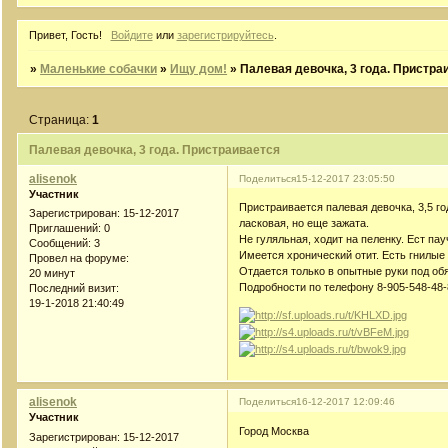
Привет, Гость!
Войдите
или
зарегистрируйтесь
.
»
Маленькие собачки
»
Ищу дом!
»
Палевая девочка, 3 года. Пристра
Страница:
1
Палевая девочка, 3 года. Пристраивается
alisenok
Поделиться
15-12-2017 23:05:50
Участник
Пристраивается палевая девочка, 3,5 го
Зарегистрирован
: 15-12-2017
ласковая, но еще зажата.
Приглашений:
0
Не гуляльная, ходит на пеленку. Ест па
Сообщений:
3
Имеется хронический отит. Есть гнилые
Провел на форуме:
Отдается только в опытные руки под об
20 минут
Подробности по телефону 8-905-548-48-
Последний визит:
19-1-2018 21:40:49
alisenok
Поделиться
16-12-2017 12:09:46
Участник
Город Москва
Зарегистрирован
: 15-12-2017