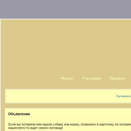
Форум
Участники
Правила
Активные
Объявление
Если вы потеряли или нашли собаку или кошку, позвоните в картотеку по потер
вашего/кто-то ищет своего питомца!