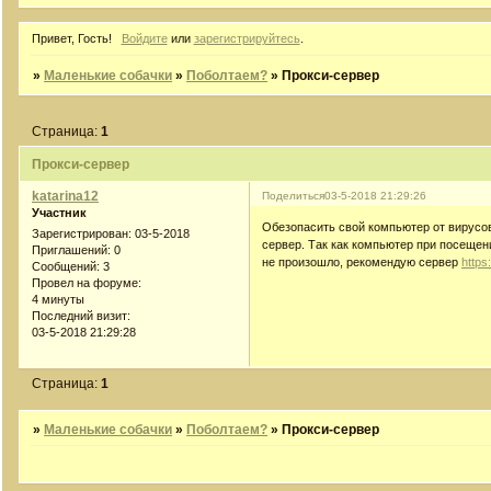
Привет, Гость!
Войдите
или
зарегистрируйтесь
.
»
Маленькие собачки
»
Поболтаем?
»
Прокси-сервер
Страница:
1
Прокси-сервер
katarina12
Поделиться
03-5-2018 21:29:26
Участник
Обезопасить свой компьютер от вирусов
Зарегистрирован
: 03-5-2018
сервер. Так как компьютер при посещени
Приглашений:
0
не произошло, рекомендую сервер
https
Сообщений:
3
Провел на форуме:
4 минуты
Последний визит:
03-5-2018 21:29:28
Страница:
1
»
Маленькие собачки
»
Поболтаем?
»
Прокси-сервер