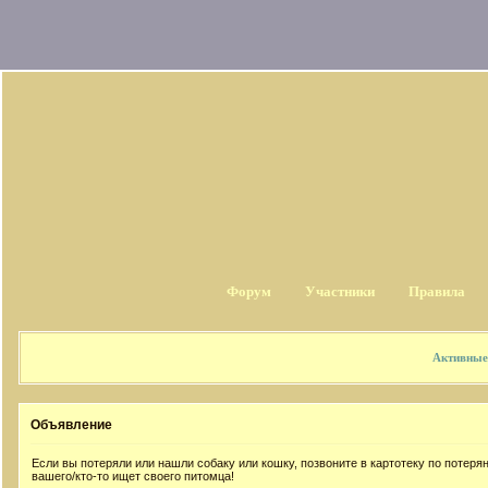
Форум
Участники
Правила
Активные
Объявление
Если вы потеряли или нашли собаку или кошку, позвоните в картотеку по потер
вашего/кто-то ищет своего питомца!