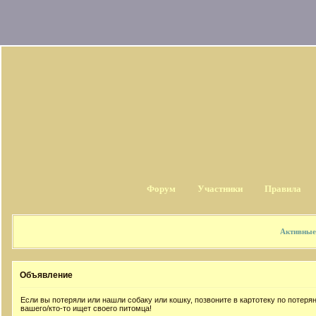
Форум
Участники
Правила
Активные
Объявление
Если вы потеряли или нашли собаку или кошку, позвоните в картотеку по потер
вашего/кто-то ищет своего питомца!