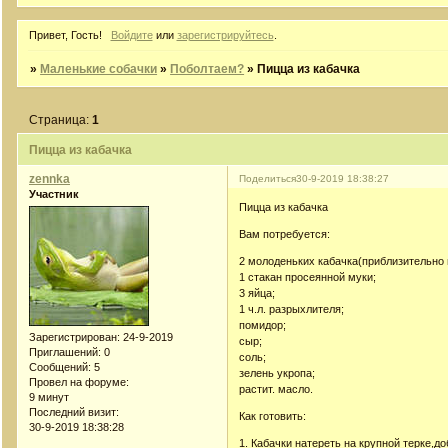
Привет, Гость!
Войдите
или
зарегистрируйтесь
.
»
Маленькие собачки
»
Поболтаем?
»
Пицца из кабачка
Страница:
1
Пицца из кабачка
zennka
Поделиться
30-9-2019 18:38:27
Участник
Пицца из кабачка
Вам потребуется:
2 молоденьких кабачка(приблизительно в
1 стакан просеянной муки;
3 яйца;
1 ч.л. разрыхлителя;
помидор;
Зарегистрирован
: 24-9-2019
сыр;
Приглашений:
0
соль;
Сообщений:
5
зелень укропа;
Провел на форуме:
растит. масло.
9 минут
Последний визит:
Как готовить:
30-9-2019 18:38:28
1. Кабачки натереть на крупной терке,до