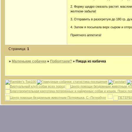
2. Форму щедро смазать растит. маслом
желтком-забыла!
3. Отправить в разогретую до 180 гр. ду
4. Затем я посыпала верх сыром и отпра
Приятного аппетита!
Страница:
1
»
Маленькие собачки
»
Поболтаем?
»
Пицца из кабачка