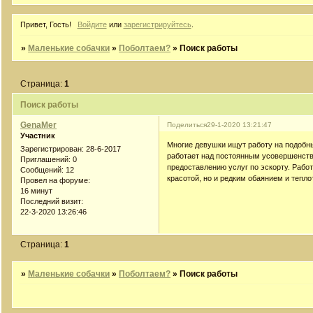
Привет, Гость!
Войдите
или
зарегистрируйтесь
.
»
Маленькие собачки
»
Поболтаем?
»
Поиск работы
Страница:
1
Поиск работы
GenaMer
Поделиться
29-1-2020 13:21:47
Участник
Многие девушки ищут работу на подобн
Зарегистрирован
: 28-6-2017
работает над постоянным усовершенств
Приглашений:
0
предоставлению услуг по эскорту. Рабо
Сообщений:
12
красотой, но и редким обаянием и тепло
Провел на форуме:
16 минут
Последний визит:
22-3-2020 13:26:46
Страница:
1
»
Маленькие собачки
»
Поболтаем?
»
Поиск работы