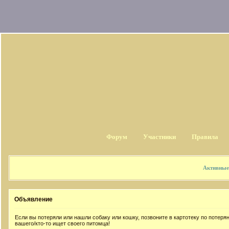
Форум
Участники
Правила
Активные
Объявление
Если вы потеряли или нашли собаку или кошку, позвоните в картотеку по потер
вашего/кто-то ищет своего питомца!