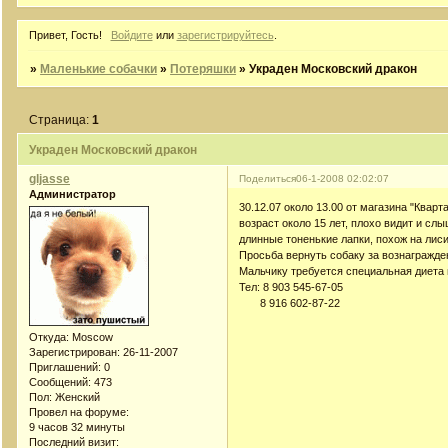
Привет, Гость!
Войдите
или
зарегистрируйтесь
.
»
Маленькие собачки
»
Потеряшки
»
Украден Московский дракон
Страница:
1
Украден Московский дракон
gljasse
Поделиться
06-1-2008 02:02:07
Администратор
30.12.07 около 13.00 от магазина "Квар
возраст около 15 лет, плохо видит и слыш
длинные тоненькие лапки, похож на лиси
Просьба вернуть собаку за вознагражде
Мальчику требуется специальная диета 
Тел: 8 903 545-67-05
8 916 602-87-22
Откуда:
Moscow
Зарегистрирован
: 26-11-2007
Приглашений:
0
Сообщений:
473
Пол:
Женский
Провел на форуме:
9 часов 32 минуты
Последний визит: