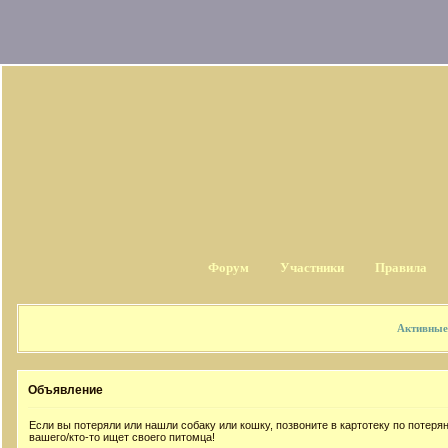
Форум
Участники
Правила
Активные
Объявление
Если вы потеряли или нашли собаку или кошку, позвоните в картотеку по потер
вашего/кто-то ищет своего питомца!