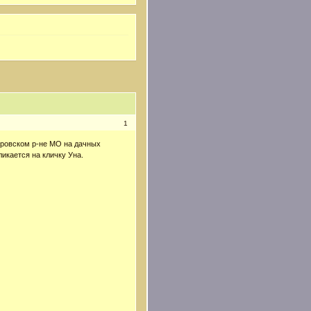
1
итровском р-не МО на дачных
ликается на кличку Уна.