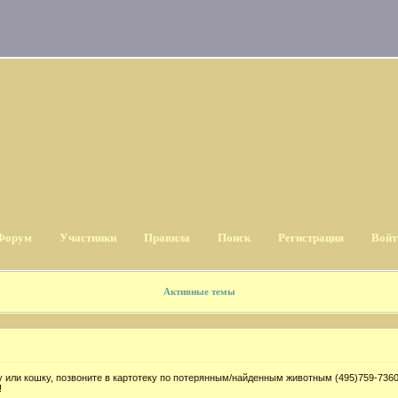
Форум
Участники
Правила
Поиск
Регистрация
Войт
Активные темы
 или кошку, позвоните в картотеку по потерянным/найденным животным (495)759-7360
!