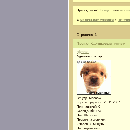
Привет, Гость!
Войдите
или
зареги
»
Маленькие собачки
»
Потер
Страница:
1
Пропал Карликовый пинчер
gljasse
Администратор
Откуда:
Moscow
Зарегистрирован
: 26-11-2007
Приглашений:
0
Сообщений:
473
Пол:
Женский
Провел на форуме:
9 часов 32 минуты
Последний визит: