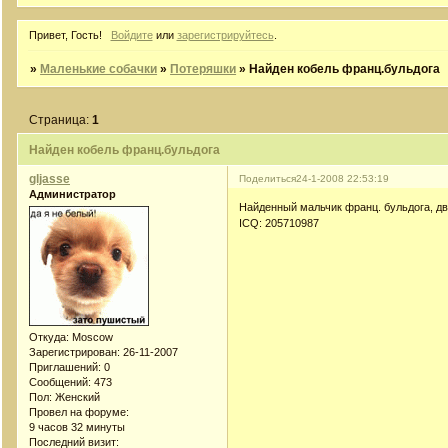
Привет, Гость!
Войдите
или
зарегистрируйтесь
.
»
Маленькие собачки
»
Потеряшки
»
Найден кобель франц.бульдога
Страница:
1
Найден кобель франц.бульдога
gljasse
Поделиться
24-1-2008 22:53:19
Администратор
Найденный мальчик франц. бульдога, дв
ICQ: 205710987
Откуда:
Moscow
Зарегистрирован
: 26-11-2007
Приглашений:
0
Сообщений:
473
Пол:
Женский
Провел на форуме:
9 часов 32 минуты
Последний визит: