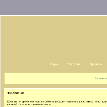
Форум
Участники
Правила
Активные
Объявление
Если вы потеряли или нашли собаку или кошку, позвоните в картотеку по потер
вашего/кто-то ищет своего питомца!