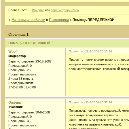
Привет, Гость!
Войдите
или
зарегистрируйтесь
.
»
Маленькие собачки
»
Помощники
»
Помощь ПЕРЕДЕРЖКОЙ
Страница:
1
Помощь ПЕРЕДЕРЖКОЙ
Woof
Поделиться
28-2-2008 10:25:46
Модератор
Пишем тут, если можем помочь с переде
Зарегистрирован
: 23-12-2007
который можете животное взять, само жив
Приглашений:
0
свое местоположение, контактный телеф
Сообщений:
26
Провел на форуме:
2 часа 33 минуты
Последний визит:
17-2-2009 01:40:08
Ольчик
Поделиться
30-9-2008 10:57:36
Участник
Попытаюсь помочь с передержкой, мелки
Зарегистрирован
: 30-9-2008
рассмотрю конкретные варианты.
Приглашений:
0
Цена - помощь за деньги, это уже не по
Сообщений:
4
животинка не питается натуралкой).
Провел на форуме: