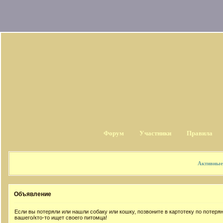
Форум
Участники
Правила
Активные
Объявление
Если вы потеряли или нашли собаку или кошку, позвоните в картотеку по потер
вашего/кто-то ищет своего питомца!