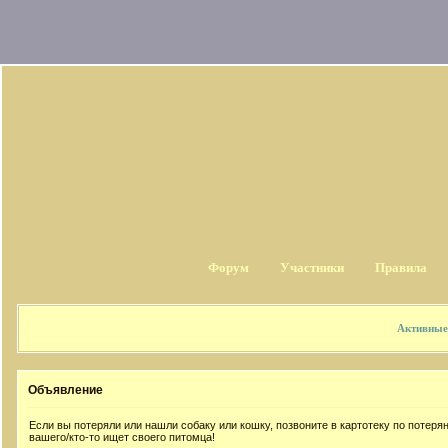
Форум
Участники
Правила
Активные
Объявление
Если вы потеряли или нашли собаку или кошку, позвоните в картотеку по потер
вашего/кто-то ищет своего питомца!