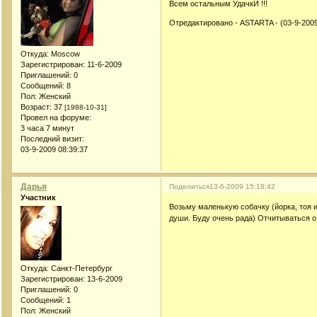
Всем остальным УдачкИ !!!
Отредактировано - ASTARTA - (03-9-2009
Откуда:
Moscow
Зарегистрирован
: 11-6-2009
Приглашений:
0
Сообщений:
8
Пол:
Женский
Возраст:
37
[1988-10-31]
Провел на форуме:
3 часа 7 минут
Последний визит:
03-9-2009 08:39:37
Дарья
Поделиться
13-6-2009 15:18:42
Участник
Возьму маленькую собачку (йорка, тоя и
души. Буду очень рада) Отчитываться 
Откуда:
Санкт-Петербург
Зарегистрирован
: 13-6-2009
Приглашений:
0
Сообщений:
1
Пол:
Женский