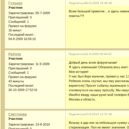
Гульназ
Поделиться
04-8-2009 16:46:36
Участник
Всем большой приветик... я здесь новен
Зарегистрирован
: 05-7-2009
помочь??!
Приглашений:
0
Сообщений:
1
Провел на форуме:
16 минут
Последний визит:
04-8-2009 16:59:10
Patrisia
Поделиться
11-9-2009 09:44:42
Участник
Добрый день всем форумчанам!
Зарегистрирован
: 11-9-2009
Я здесь новенькая! Облазила весь инет 
Приглашений:
0
Моя история!
Сообщений:
1
У нас был йорк мальчик, прожил у нас 1
Провел на форуме:
Ребенок очень скучал, мы ему рассказал
43 минуты
вернется(( Просит собачку маленькую т
Последний визит:
26-10-2009 17:52:41
откликнуться на нашу просьбу. Мы окру
Имейте ввиду наши руки! мой телефон 8
Москва и область.
Светланка
Поделиться
13-8-2010 12:37:46
Участник
Возьму в дар или за небольшую сумму щ
Зарегистрирован
: 13-8-2010
стерилизация. Пол не имеет значения.
Приглашений:
0