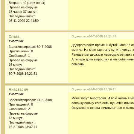
Возраст:
40
[1985-09-24]
Провел на форуме:
15 часов 37 минут
Последний визит:
05-11-2009 22:41:50
Ольга
Поделиться
30-7-2008 14:21:49
Участник
Додброго всем времени суток! Мне 37 ле
Зарегистрирован
: 30-7-2008
смогла. На мою зарплату купить чихуа-х
Приглашений:
0
Раньше мы держали немецкую овчарку и
Сообщений:
1
А теперь дочь выросла - и мы себе нич
Провел на форуме:
помощь.
16 минут
Последний визит:
30-7-2008 14:21:51
Анастасия
Поделиться
14-8-2008 18:36:11
Участник
Меня зовут Анастасия. И всю жизнь я ме
Зарегистрирован
: 14-8-2008
собачку,если у кого есть щеночки или 
Приглашений:
0
безусловно готова отчитываться о жизни
Сообщений:
2
Провел на форуме:
13 минут
Последний визит:
16-8-2008 23:32:41