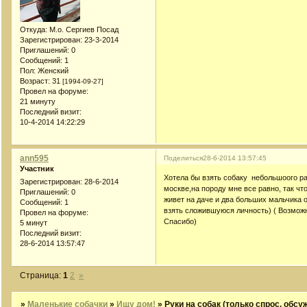
Откуда:
М.о. Сергиев Посад
Зарегистрирован
: 23-3-2014
Приглашений:
0
Сообщений:
1
Пол:
Женский
Возраст:
31
[1994-09-27]
Провел на форуме:
21 минуту
Последний визит:
10-4-2014 14:22:29
ann595
Поделиться
28-6-2014 13:57:45
Участник
Хотела бы взять собаку небольшоого ра
Зарегистрирован
: 28-6-2014
москве,на породу мне все равно, так чт
Приглашений:
0
живет на даче и два больших мальчика о
Сообщений:
1
взять сложившуюся личность) ( Возможн
Провел на форуме:
Спасибо)
5 минут
Последний визит:
28-6-2014 13:57:47
Страница:
1
2
»
»
Маленькие собачки
»
Ищу дом!
»
Руки на собак (только спрос, обсу