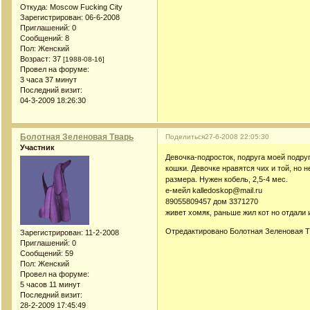
Откуда:
Moscow Fucking City
Зарегистрирован
: 06-6-2008
Приглашений:
0
Сообщений:
8
Пол:
Женский
Возраст:
37
[1988-08-16]
Провел на форуме:
3 часа 37 минут
Последний визит:
04-3-2009 18:26:30
Болотная Зеленовая Тварь
Поделиться
27-6-2008 22:05:30
Участник
Девочка-подросток, подруга моей подру
кошки. Девочке нравятся чих и той, но 
размера. Нужен кобель, 2,5-4 мес.
е-мейл kalledoskop@mail.ru
89055809457 дом 3371270
живет хомяк, раньше жил кот но отдали 
Отредактировано Болотная Зеленовая Тв
Зарегистрирован
: 11-2-2008
Приглашений:
0
Сообщений:
59
Пол:
Женский
Провел на форуме:
5 часов 11 минут
Последний визит:
28-2-2009 17:45:49