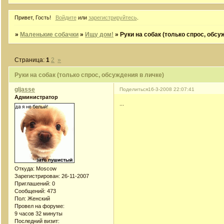
Привет, Гость!
Войдите
или
зарегистрируйтесь
.
»
Маленькие собачки
»
Ищу дом!
»
Руки на собак (только спрос, обсу
Страница:
1
2
»
Руки на собак (только спрос, обсуждения в личке)
gljasse
Поделиться
16-3-2008 22:07:41
Администратор
...
Откуда:
Moscow
Зарегистрирован
: 26-11-2007
Приглашений:
0
Сообщений:
473
Пол:
Женский
Провел на форуме:
9 часов 32 минуты
Последний визит: