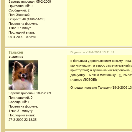
Зарегистрирован
: 05-2-2009
Приглашений:
0
Сообщений:
2
Пол:
Женский
Возраст:
46
[1980-04-24]
Провел на форуме:
1 час 27 минут
Последний визит:
09-4-2009 10:38:41
Таньхен
Поделиться
18-2-2009 13:11:49
Участник
с большим удовольствием возьму чиха... 
как чихуашку.. а вырос замечательный 
крипторхом) а девонька чистокровочка.
девчушку.... можно метисочку... ))) вме
главное ЛЮБОВЬ
Отредактировано Таньхен (18-2-2009 13
Зарегистрирован
: 18-2-2009
Приглашений:
0
Сообщений:
1
Провел на форуме:
1 час 31 минуту
Последний визит:
27-2-2009 22:18:35