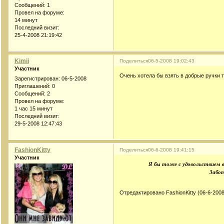
Сообщений:
1
Провел на форуме:
14 минут
Последний визит:
25-4-2008 21:19:42
Kimii
Поделиться
06-5-2008 19:02:43
Участник
Очень хотела бы взять в добрые ручки 
Зарегистрирован
: 06-5-2008
Приглашений:
0
Сообщений:
2
Провел на форуме:
1 час 15 минут
Последний визит:
29-5-2008 12:47:43
FashionKitty
Поделиться
06-6-2008 19:41:15
Участник
Я бы тоже с удовольствием в
Забот
Отредактировано FashionKitty (06-6-2008