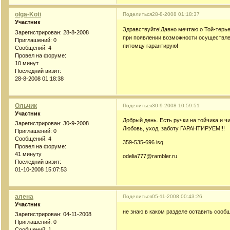
olga-Koti
Поделиться
28-8-2008 01:18:37
Участник
Здравствуйте!Давно мечтаю о Той-терье
Зарегистрирован
: 28-8-2008
при появлении возможности осуществле
Приглашений:
0
питомцу гарантирую!
Сообщений:
4
Провел на форуме:
10 минут
Последний визит:
28-8-2008 01:18:38
Ольчик
Поделиться
30-9-2008 10:59:51
Участник
Добрый день. Есть ручки на тойчика и ч
Зарегистрирован
: 30-9-2008
Любовь, уход, заботу ГАРАНТИРУЕМ!!!
Приглашений:
0
Сообщений:
4
359-535-696 isq
Провел на форуме:
41 минуту
odelia777@rambler.ru
Последний визит:
01-10-2008 15:07:53
алена
Поделиться
05-11-2008 00:43:26
Участник
не знаю в каком разделе оставить сообще
Зарегистрирован
: 04-11-2008
Приглашений:
0
Сообщений:
1