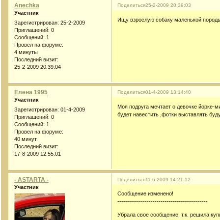
Anechka
Поделиться
25-2-2009 20:39:03
Участник
Ищу взрослую собаку маленькой породы.
Зарегистрирован
: 25-2-2009
Приглашений:
0
Сообщений:
1
Провел на форуме:
4 минуты
Последний визит:
25-2-2009 20:39:04
Елена 1995
Поделиться
01-4-2009 13:14:40
Участник
Моя подруга мечтает о девочке йорке-м
Зарегистрирован
: 01-4-2009
будет навестить ,фотки выставлять буд
Приглашений:
0
Сообщений:
1
Провел на форуме:
40 минут
Последний визит:
17-8-2009 12:55:01
- ASTARTA -
Поделиться
11-6-2009 14:21:12
Участник
Сообщение изменено!
----------------------------------------------
Убрала свое сообщение, т.к. решила куп