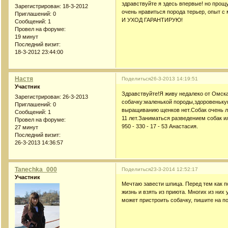
здравствуйте я здесь впервые! но прощу
Зарегистрирован
: 18-3-2012
очень нравиться порода терьер, опыт 
Приглашений:
0
И УХОД ГАРАНТИРУЮ!
Сообщений:
1
Провел на форуме:
19 минут
Последний визит:
18-3-2012 23:44:00
Настя
Поделиться
26-3-2013 14:19:51
Участник
Здравствуйте!Я живу недалеко от Омска
Зарегистрирован
: 26-3-2013
собачку:маленькой породы,здоровенькую
Приглашений:
0
выращиванию щенков нет.Собак очень л
Сообщений:
1
11 лет.Заниматься разведением собак и
Провел на форуме:
950 - 330 - 17 - 53 Анастасия.
27 минут
Последний визит:
26-3-2013 14:36:57
Tanechka_000
Поделиться
23-3-2014 12:52:17
Участник
Мечтаю завести шпица. Перед тем как п
жизнь и взять из приюта. Многих из них
может пристроить собачку, пишите на по