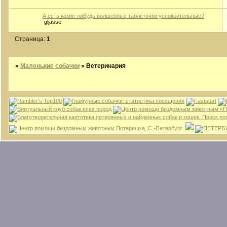
А есть какие-нибудь волшебные таблеточки успокоительные?
gljasse
Страница:
1
»
Маленькие собачки
»
Ветеринария