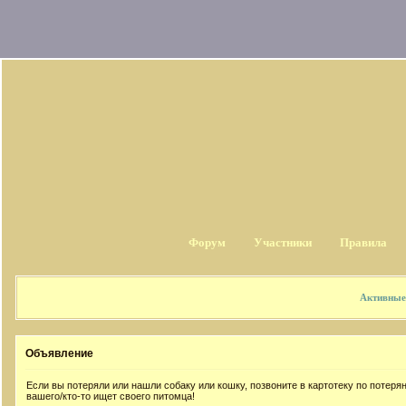
Форум
Участники
Правила
Активные
Объявление
Если вы потеряли или нашли собаку или кошку, позвоните в картотеку по потер
вашего/кто-то ищет своего питомца!