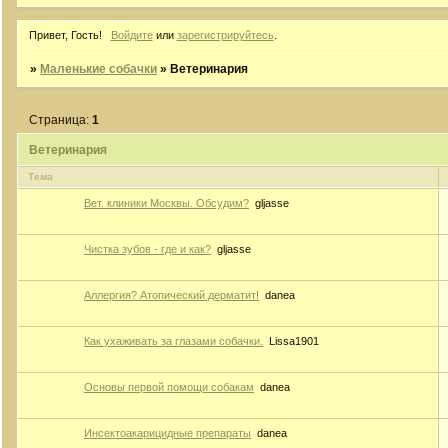
Привет, Гость!
Войдите
или
зарегистрируйтесь
.
»
Маленькие собачки
»
Ветеринария
Страница:
1
Ветеринария
Тема
Вет. клиники Москвы. Обсудим?
gljasse
Чистка зубов - где и как?
gljasse
Аллергия? Атопический дерматит!
danea
Как ухаживать за глазами собачки.
Lissa1901
Основы первой помощи собакам
danea
Инсектоакарицидные препараты
danea