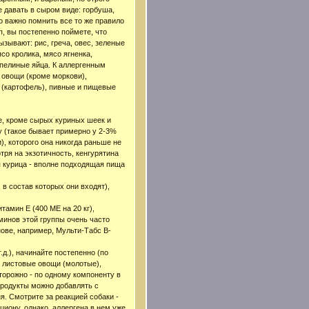
е давать в сыром виде: горбуша,
 важно помнить все то же правило
п, вы постепенно поймете, что
ызывают: рис, греча, овес, зеленые
со кролика, мясо ягненка,
епелиные яйца. К аллергенным
 овощи (кроме моркови),
 (картофель), пивные и пищевые
е, кроме сырых куриных шеек и
у (такое бывает примерно у 2-3%
), которого она никогда раньше не
отря на экзотичность, кенгурятина
я курица - вполне подходящая пища
 в состав которых они входят),
тамин Е (400 МЕ на 20 кг),
минов этой группы очень часто
ове, например, Мульти-Табс В-
д.), начинайте постепенно (по
е листовые овощи (молотые),
сторожно - по одному компоненту в
 продукты можно добавлять с
ня. Смотрите за реакцией собаки -
циону, однако, аллергена в нем уже