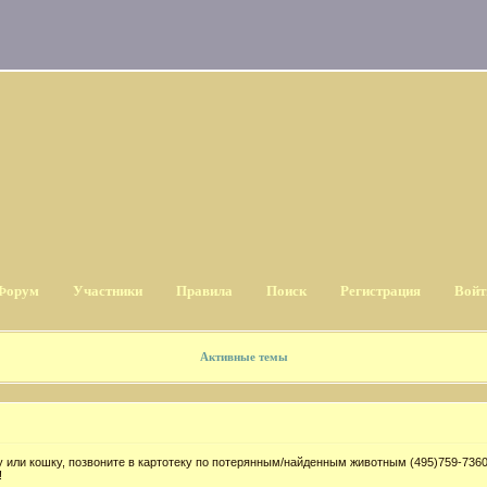
Форум
Участники
Правила
Поиск
Регистрация
Войт
Активные темы
 или кошку, позвоните в картотеку по потерянным/найденным животным (495)759-7360
!