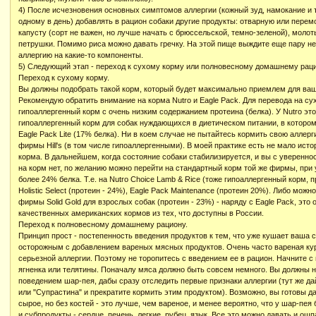
4) После исчезновения основных симптомов аллергии (кожный зуд, намокание и т.
одному в день) добавлять в рацион собаки другие продукты: отварную или перем
капусту (сорт не важен, но лучше начать с брюссельской, темно-зеленой), молот
петрушки. Помимо риса можно давать гречку. На этой пище выждите еще пару нед
аллергию на какие-то компоненты.
5) Следующий этап - переход к сухому корму или полновесному домашнему раци
Переход к сухому корму.
Вы должны подобрать такой корм, который будет максимально приемлем для ваш
Рекомендую обратить внимание на корма Nutro и Eagle Pack. Для перевода на су
гипоаллергенный корм с очень низким содержанием протеина (белка). У Nutro это б
гипоаллергенный корм для собак нуждающихся в диетическом питании, в котором 
Eagle Pack Lite (17% белка). Ни в коем случае не пытайтесь кормить свою алле
фирмы Hill's (в том числе гипоаллергенными). В моей практике есть не мало исто
корма. В дальнейшем, когда состояние собаки стабилизируется, и вы с уверенно
на корм нет, по желанию можно перейти на стандартный корм той же фирмы, при у
более 24% белка. Т.е. на Nutro Choice Lamb & Rice (тоже гипоаллергенный корм, п
Holistic Select (протеин - 24%), Eagle Pack Maintenance (протеин 20%). Либо мож
фирмы Solid Gold для взрослых собак (протеин - 23%) - наряду с Eagle Pack, это
качественных американских кормов из тех, что доступны в России.
Переход к полновесному домашнему рациону.
Принцип прост - постепенность введения продуктов к тем, что уже кушает ваша с
осторожным с добавлением вареных мясных продуктов. Очень часто вареная ку
серьезной аллергии. Поэтому не торопитесь с введением ее в рацион. Начните с 
ягненка или телятины. Поначалу мяса должно быть совсем немного. Вы должны 
поведением шар-пея, дабы сразу отследить первые признаки аллергии (тут же да
или "Супрастина" и прекратите кормить этим продуктом). Возможно, вы готовы 
сырое, но без костей - это лучше, чем вареное, и менее вероятно, что у шар-пея 
и субпродукты - сердце, печень, легкие, рубец, язык. Все это можно давать и ош