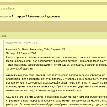
стрируйтесь
.
нария
»
Аллергия? Атопический дерматит!
тит!
Поделиться
31-3-2008 22:20:11
Написал Dr. Shawn Messonier, DVM. Перевод Elf
Четверг, 25 Января 2007
Собака проявляет явные признаки аллергии - кожный зуд, отит, слезоточивость? Н
меры ни применяли - все бесполезно? Ни подбор питания, ни рисовая монодиета 
Тогда, возможно, аллерген находится не там, где вы его ищите, а аллергия, кот
"атопический дерматит".
Атопический дерматит (атопия) - это генетическое воспалительное заболевание.
аллергиков - вот первоисточник этой проблемы у современных собак. Суть атопи
восприимчивой к аллергенам окружающей среды, таким как пыль (и паразиты, жи
плесень, ароматические вещества и т.д. При атопическом дерматите аллергены м
легкие или через кожу, т.е. минуя желудочно-кишечный тракт.
Самое печальное, что атопию не возможно вылечить обычным для аллергии спо
справиться с нею - перевезти собаку в такое место, где было бы как можно мень
реагирует. Если место обитания будет подобрано грамотно, аллергия уходит, и соб