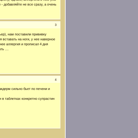
 - добавляйте не все сразу, а очень
3
ьер), нам поставили прививку
 вставать на ноги, у нее наверное
 нее аллергия и прописал 4 дня
ь ....
4
акдерм сильно бьет по печени и
и в таблетках конкретно супрастин