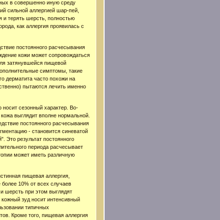
нных в совершенно иную среду
ий сильной аллергией шар-пей,
я и терять шерсть, полностью
рода, как аллергия проявилась с
дствие постоянного расчесывания
еждение кожи может сопровождаться
 для затянувшейся пищевой
 дополнительные симптомы, такие
го дерматита часто похожи на
ественно) пытаются лечить именно
о носит сезонный характер. Во-
 кожа выглядит вполне нормальной.
ледствие постоянного расчесывания
игментацию - становится синеватой
". Это результат постоянного
длительного периода расчесывает
атопии может иметь различную
истинная пищевая аллергия,
 более 10% от всех случаев
 и шерсть при этом выглядят
 кожный зуд носит интенсивный
ользовании типичных
ов. Кроме того, пищевая аллергия