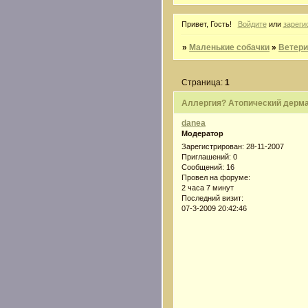
Привет, Гость!
Войдите
или
зареги
»
Маленькие собачки
»
Ветери
Страница:
1
Аллергия? Атопический дерма
danea
Модератор
Зарегистрирован
: 28-11-2007
Приглашений:
0
Сообщений:
16
Провел на форуме:
2 часа 7 минут
Последний визит:
07-3-2009 20:42:46