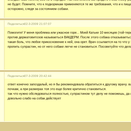
не будет. Помните, что к подкормкам применяются те же требования, что и к пище
осторожно, следя за состоянием собаки.
Поделиться
02-3-2009 21:07:07
Помогите! У меня проблема или ужасное горе... Моей Катьке 10 месяцев (той-тер
против дерматовитозов называеться ВАКДЕРМ. После этого собака отказываеться
такая боль, что любое прикосновение к ней, она орет. Врач ссылается на то что у
пропить супрастин, но от него собаке легче не становиться. Посоветуйте что делат
Поделиться
07-3-2009 20:42:44
ответ конечно запоздалый, но я бы рекомендовала обратиться к другому врачу. в
почкам, а при размерах тоя это еще более критично становиться.
так что нужно обследоваться полностью, супрастином тут делу не поможешь, да 
довольно слабо на собак действует