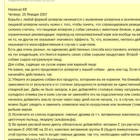
Поделиться
31-3-2008 22:26:45
Написал Elf
Четверг, 25 Января 2007
Борьба с любой формой аллергии начинается с выявления аллергена и исключения
пищевой аллергии начать нужно с того, чтобы понять, что спровоцировало реакц
склонно считать, что пищевая аллергия у собак связана с животным белком, и даю
ограниченные рекомендации: перевод на гипоаллергенный корм или вообще на ве
ни то, ни другое не оказывает значимого эффекта. То, что, возможно, неплохо де
оказывается малоэффективным в случае с шар-пеем.
Есть два очень разных, но одинаково действенных способа восстановить аллерг
на тех владельцев, кто боится кормить своих собак сырыми продуктами. Второй -
собаке сырую натуральную пищу.
Для собак, сидящих на сухом корме или вареной пище
Не важно, как долго продолжается аллергия у вашей собаки - день или год. Если 
начинайте действовать так:
1) Уберите из рациона собаки все продукты, которыми вы ее кормили. На ближай
зависимости от результата и от степени запущенности аллергии) ее единственно
отварной рис. Дабы не было запоров, в рис добавляйте столовую ложку натураль
холодного отжима (ни в коем случае не заменяйте его на подсолнечное или соево
начинать добавлять масло лучше через пару дней после начала, т.к. в случае, есл
можно будет увидеть и заменить оливковое масло кукурузным или льняным (тоже
рыбьим жиром.
2) Исключите из списка подкормок: пивные дрожжи (в т.ч. витаминные комплексы,
цветочную пыльцу, люцерну (альфальфа).
3) Во время рисовой моно-диеты обязательно добавляйте: витамин С (из расчета 1
витамин Е (400 МЕ на 20 кг), комплекс витаминов группы В (будьте внимательны
этой группы очень часто входят пивные дрожжи, так что, необходимо найти вита
например, Мульти-Табс В-комплекс).