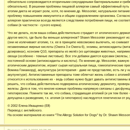
обязательно сопровождается вторичными секундарными бактериальными и грибк
обязательно). В решении проблемы пищевой аллергии самый эффективный путь 
атопии диета не играет роли, хотя, по мнению др. Messonier, натуральное питани
проблему повышением иммунитета и общим оздоровлением организма. Согласно 
аллергия практически всегда является следствием потребления пищи, не соотв
собаки (в частности - сухого корма).
Что же делать, если ваша собака действительно страдает от атопического дермат
другое место, где было бы меньше аллергенов? Shawn Messonier рекомендует и
(они не излечивают атопию, т.к. ее в принципе невозможно вылечить, но снимаю
незаменимые жирные кислоты (Омега 3 и Омега 6), энзимы, антиоксиданты (вита
дозировках), коэнзим Q10, препараты из желёз (из щитовидки животных, наприме
овощи (особенно - темные листовые). Все эти добавки даются курсами (железы, 
постоянной основе (антиоксиданты и кислоты). По мнению др. Messonier, важную
атопическим дерматитом, играют сырая натуральная пища, гомеопатические пре
Вомика Гомаккорд), акупунктура (иглотерапия - даже не представляю, есть ли у 
акупунктуре). Антигистаминные препараты тоже облегчат жизнь собаке с атопией
относится к использованию их - ведь собаке нужно будет давать антигистамины 
решить, что собака действительно подвержена атопическому дерматиту, проверь
железы. Дело в том, что многие кожные проблемы напрямую связаны с дисфункци
гипотиреозом. Помните так же, что собака, страдающая атопией (и уж тем более 
допущена к разведению, т.к. атопия (и гипотиреоз) наследуется генетически от ро
© 2002 Елена Иващенко (Elf)
Перевод с английского.
На основе материалов из книги "The Allergy Solution for Dogs" by Dr. Shawn Messon