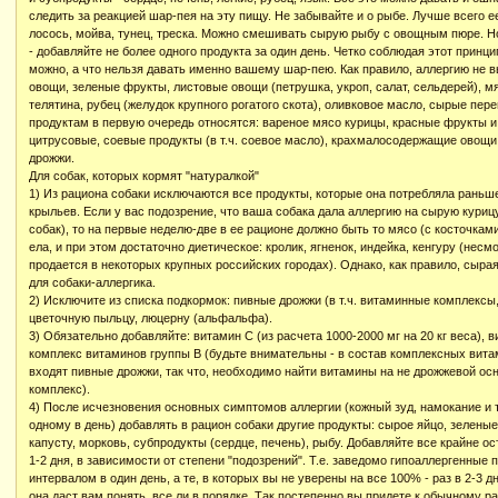
следить за реакцией шар-пея на эту пищу. Не забывайте и о рыбе. Лучше всего е
лосось, мойва, тунец, треска. Можно смешивать сырую рыбу с овощным пюре. Но
- добавляйте не более одного продукта за один день. Четко соблюдая этот принци
можно, а что нельзя давать именно вашему шар-пею. Как правило, аллергию не в
овощи, зеленые фрукты, листовые овощи (петрушка, укроп, салат, сельдерей), мя
телятина, рубец (желудок крупного рогатого скота), оливковое масло, сырые пер
продуктам в первую очередь относятся: вареное мясо курицы, красные фрукты и
цитрусовые, соевые продукты (в т.ч. соевое масло), крахмалосодержащие овощи
дрожжи.
Для собак, которых кормят "натуралкой"
1) Из рациона собаки исключаются все продукты, которые она потребляла раньш
крыльев. Если у вас подозрение, что ваша собака дала аллергию на сырую куриц
собак), то на первые неделю-две в ее рационе должно быть то мясо (с косточками
ела, и при этом достаточно диетическое: кролик, ягненок, индейка, кенгуру (несм
продается в некоторых крупных российских городах). Однако, как правило, сыра
для собаки-аллергика.
2) Исключите из списка подкормок: пивные дрожжи (в т.ч. витаминные комплексы,
цветочную пыльцу, люцерну (альфальфа).
3) Обязательно добавляйте: витамин С (из расчета 1000-2000 мг на 20 кг веса), ви
комплекс витаминов группы В (будьте внимательны - в состав комплексных вита
входят пивные дрожжи, так что, необходимо найти витамины на не дрожжевой осн
комплекс).
4) После исчезновения основных симптомов аллергии (кожный зуд, намокание и т.
одному в день) добавлять в рацион собаки другие продукты: сырое яйцо, зелены
капусту, морковь, субпродукты (сердце, печень), рыбу. Добавляйте все крайне о
1-2 дня, в зависимости от степени "подозрений". Т.е. заведомо гипоаллергенные
интервалом в один день, а те, в которых вы не уверены на все 100% - раз в 2-3 д
она даст вам понять, все ли в порядке. Так постепенно вы придете к обычному ра