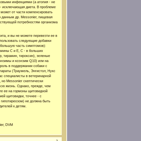
овыми инфекциями (а атопия - не
- исключающая диета. В проблеме
е может от части компенсировать
данным др. Messonier, пищевая
етствующей потребностям организма
ита, и вы не можете перевезти ее в
спользовать следующие добавки
т большую часть симптомов):
мины С и Е, С - в больших
р, тирамин, тироксин), зеленые
энзимы и коэнзим Q10) или на
 роль в поддержании собаки с
параты (Траумель, Энгистол, Нукс
нас специалисты в ветеринарной
, но Messonier скептически
всю жизнь. Однако, прежде, чем
те ее на гормоны щитовидной
ей щитовидки, точнее - с
- гипотиреозом) не должна быть
дителей к детям.
ier, DVM
2