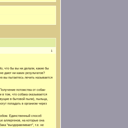
1
о, что бы вы ни делали, какие бы
не дают ни каких результатов?
орую вы пытаетесь лечить называется
 Получение потомства от собак-
и в том, что собака оказывается
вущие в бытовой пыли), пыльца,
огут попадать в организм через
собом. Единственный способ
ше аллергенов, на которые она
ака "выздоравливает", т.е. не