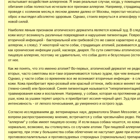
испытывает воздействия аллергенов. Я знаю реальные случаи, когда, у помеще
обитания собак полностью исчезали все признаки аллергии. Например, страдающ
проведя с хозяином месяц в лесном домике далеко от Москвы, перестал чесатьс
оброс и выглядел абсолютно здоровым. Однако, стоило вернуться в атмосферу го
новой силой.
Наиболее явным признаком атопического дерматита является кожный зуд. В сле
кожи могут возникнуть различные повреждения и нарушение пигментации. Повр
вторичной инфекцией - бактериальной или грибковой (то же самое характерно и
аллергии, к слову). У некоторой части собак, страдающих атопией, развиваются
как хронические инфекции ушей, насморк, диарея. По сути симптомы атопическо
пищевую аллергию, поэтому не удивительно, что собак долго и безуспешно (ест
от нее.
Как же понять, что это именно атопия? Во-первых, атопический дерматит не редк
вторых, часто симптомы все-таки ограничиваются только зудом, при чем внешне
Однако, у части собак со временем все же возникают вторичные инфекции - в с
кожи. Кожа приобретает ярко-розовый или красный оттенок, либо вовсе меняет п
(темно-синей) или бронзовой. Синяя пигментация называется "гиперпигментацией
травмирования кожи и воспаления. Например, у собаки, которая на протяжении 
уши, кожа за ушами теряет шерсть и приобретает иссиня-черный цвет. Зуд при 
интенсивность - от легкого почесывания, до умеренного и острого зуда.
Согласно исследованиям др. ветеринарных наук, дерматолога Shawn Messonier, 
вопреки распространенному мнению, встречается у собак чрезвычайно редко. Не
"аллергии" у собак имеют пищевую основу. И если ваша собака чешется, но кожа
нормально, возможно, вы столкнулись со случаем атопии. При пищевой аллергии
характер, при этом у большинства собак облегчение не наступает даже при исп
противовоспалительных и противозудневых стероидных (гормональных) препарат