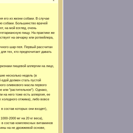
 его из жизни собаки. В случае
ию собаки. Большинство врачей
т, на мой взгляд, очень
гетарианскую пищу. На практике же
йствует на овчарку или ротвейлера,
ичного шар-пея. Первый рассчитан
 для тех, кто предпочитает давать
признаки пищевой аллергии на лицо,
шие несколько недель (в
й едой должен стать пустой
ного оливкового масла первого
е или "растительное"). Однако,
и на него тоже есть аллергия, ее
 холодного отжима), либо вовсе
 в состав которых они входят),
000-2000 мг на 20 кг веса),
 - в состав комплексных витаминов
мины на не дрожжевой основе,