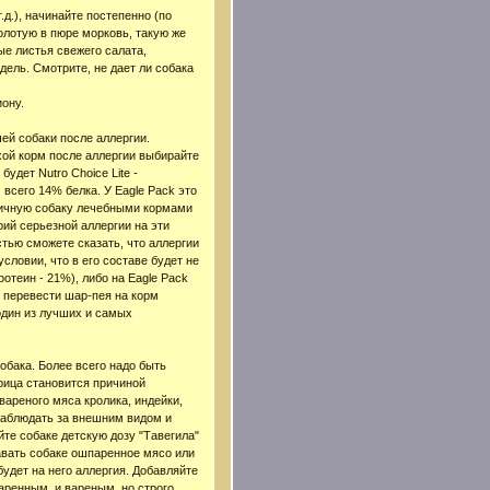
д.), начинайте постепенно (по
олотую в пюре морковь, такую же
ые листья свежего салата,
ель. Смотрите, не дает ли собака
ону.
ей собаки после аллергии.
хой корм после аллергии выбирайте
удет Nutro Choice Lite -
всего 14% белка. У Eagle Pack это
ргичную собаку лечебными кормами
рий серьезной аллергии на эти
стью сможете сказать, что аллергии
словии, что в его составе будет не
ротеин - 21%), либо на Eagle Pack
но перевести шар-пея на корм
 один из лучших и самых
обака. Более всего надо быть
рица становится причиной
вареного мяса кролика, индейки,
наблюдать за внешним видом и
йте собаке детскую дозу "Тавегила"
давать собаке ошпаренное мясо или
будет на него аллергия. Добавляйте
паренным, и вареным, но строго