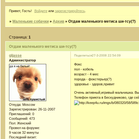
Привет, Гость!
Войдите
или
зарегистрируйтесь
.
»
Маленькие собачки
»
Архив
»
Отдам маленького метиса ши-тсу(?)
Страница:
1
Отдам маленького метиса ши-тсу(?)
gljasse
Поделиться
27-3-2008 22:54:09
Администратор
Фокс
пол - кобель
возраст - 4 мес
порода - фокстерьер(?)
здоровье - здоров,привит
Очень активный,игривый мальчишка. Выр
Телефон приюта в Бескудниково, где се
Откуда:
Moscow
Зарегистрирован
: 26-11-2007
Приглашений:
0
Сообщений:
473
Пол:
Женский
Провел на форуме:
9 часов 32 минуты
Последний визит: