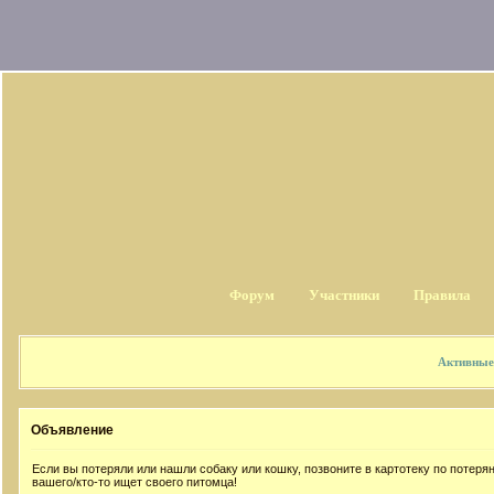
Форум
Участники
Правила
Активные
Объявление
Если вы потеряли или нашли собаку или кошку, позвоните в картотеку по потер
вашего/кто-то ищет своего питомца!