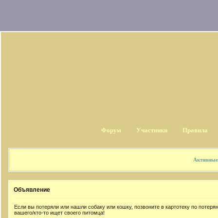
Форум
Участники
Правила
Активные
Объявление
Если вы потеряли или нашли собаку или кошку, позвоните в картотеку по потер
вашего/кто-то ищет своего питомца!