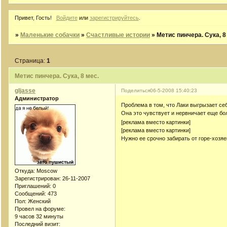
Привет, Гость!
Войдите
или
зарегистрируйтесь
.
»
Маленькие собачки
»
Счастливые истории
»
Метис пинчера. Сука, 8
Страница:
1
Метис пинчера. Сука, 8 мес.
gljasse
Поделиться
06-5-2008 15:40:23
Администратор
Проблема в том, что Лаки выгрызает себ
Она это чувствует и нервничает еще бо
[реклама вместо картинки]
[реклама вместо картинки]
Нужно ее срочно забирать от горе-хозя
Откуда:
Moscow
Зарегистрирован
: 26-11-2007
Приглашений:
0
Сообщений:
473
Пол:
Женский
Провел на форуме:
9 часов 32 минуты
Последний визит: