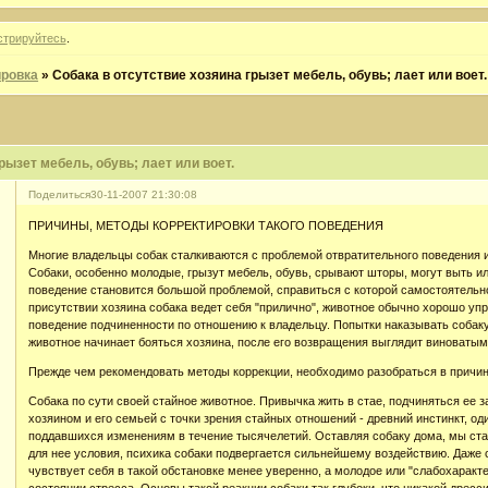
стрируйтесь
.
ровка
»
Собака в отсутствие хозяина грызет мебель, обувь; лает или воет.
рызет мебель, обувь; лает или воет.
Поделиться
30-11-2007 21:30:08
ПРИЧИНЫ, МЕТОДЫ КОРРЕКТИРОВКИ ТАКОГО ПОВЕДЕНИЯ
Многие владельцы собак сталкиваются с проблемой отвратительного поведения и
Собаки, особенно молодые, грызут мебель, обувь, срывают шторы, могут выть ил
поведение становится большой проблемой, справиться с которой самостоятельно 
присутствии хозяина собака ведет себя "прилично", животное обычно хорошо уп
поведение подчиненности по отношению к владельцу. Попытки наказывать собаку
животное начинает бояться хозяина, после его возвращения выглядит виноватым 
Прежде чем рекомендовать методы коррекции, необходимо разобраться в причин
Собака по сути своей стайное животное. Привычка жить в стае, подчиняться ее 
хозяином и его семьей с точки зрения стайных отношений - древний инстинкт, од
поддавшихся изменениям в течение тысячелетий. Оставляя собаку дома, мы ста
для нее условия, психика собаки подвергается сильнейшему воздействию. Даже 
чувствует себя в такой обстановке менее уверенно, а молодое или "слабохаракт