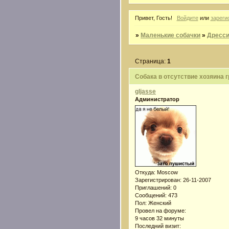
Привет, Гость!
Войдите
или
зареги
»
Маленькие собачки
»
Дресси
Страница:
1
Собака в отсутствие хозяина г
gljasse
Администратор
Откуда:
Moscow
Зарегистрирован
: 26-11-2007
Приглашений:
0
Сообщений:
473
Пол:
Женский
Провел на форуме:
9 часов 32 минуты
Последний визит: