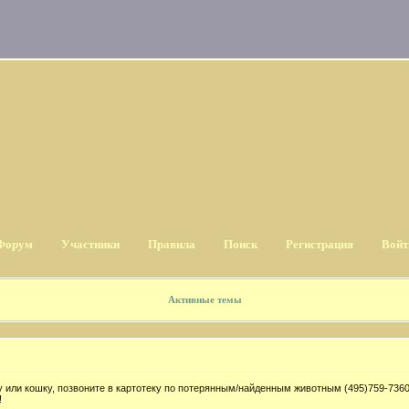
Форум
Участники
Правила
Поиск
Регистрация
Войт
Активные темы
 или кошку, позвоните в картотеку по потерянным/найденным животным (495)759-7360
!