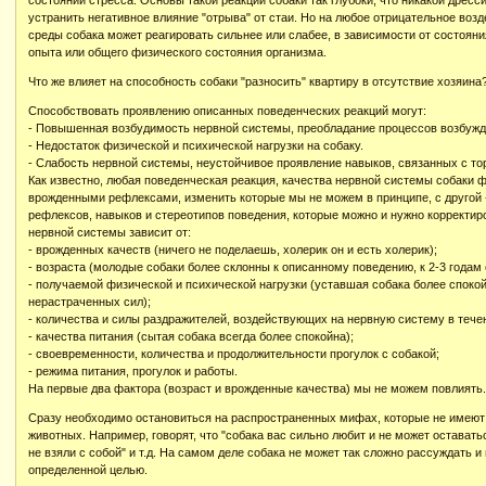
состоянии стресса. Основы такой реакции собаки так глубоки, что никакой дрес
устранить негативное влияние "отрыва" от стаи. Но на любое отрицательное во
среды собака может реагировать сильнее или слабее, в зависимости от состоян
опыта или общего физического состояния организма.
Что же влияет на способность собаки "разносить" квартиру в отсутствие хозяина
Способствовать проявлению описанных поведенческих реакций могут:
- Повышенная возбудимость нервной системы, преобладание процессов возбужд
- Недостаток физической и психической нагрузки на собаку.
- Слабость нервной системы, неустойчивое проявление навыков, связанных с т
Как известно, любая поведенческая реакция, качества нервной системы собаки 
врожденными рефлексами, изменить которые мы не можем в принципе, с другой
рефлексов, навыков и стереотипов поведения, которые можно и нужно корректир
нервной системы зависит от:
- врожденных качеств (ничего не поделаешь, холерик он и есть холерик);
- возраста (молодые собаки более склонны к описанному поведению, к 2-3 годам 
- получаемой физической и психической нагрузки (уставшая собака более спокой
нерастраченных сил);
- количества и силы раздражителей, воздействующих на нервную систему в тече
- качества питания (сытая собака всегда более спокойна);
- своевременности, количества и продолжительности прогулок с собакой;
- режима питания, прогулок и работы.
На первые два фактора (возраст и врожденные качества) мы не можем повлиять
Сразу необходимо остановиться на распространенных мифах, которые не имеют 
животных. Например, говорят, что "собака вас сильно любит и не может оставаться
не взяли с собой" и т.д. На самом деле собака не может так сложно рассуждать и
определенной целью.