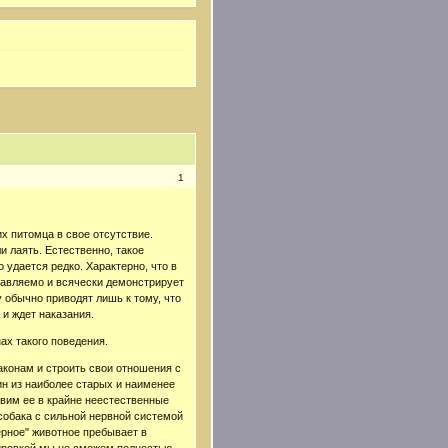
1
х питомца в свое отсутствие.
и лаять. Естественно, такое
удается редко. Характерно, что в
равляемо и всячески демонстрирует
 обычно приводят лишь к тому, что
и ждет наказания.
ах такого поведения.
законам и строить свои отношения с
ин из наиболее старых и наименее
вим ее в крайне неестественные
собака с сильной нервной системой
ерное" животное пребывает в