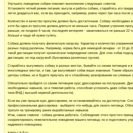
Улучшить поведение собаки поможет выполнение следующих советов.
Установите четкий режим питания, выгула и работы собаки, старайтесь его прид
легче дождаться вас, если вы приходите, например, ровно через три часа после у
Количество и качество прогулок должно быть достаточным. Собаку необходимо вы
хотя бы одна из прогулок должна длиться не меньше часа. Первая утренняя прог
раньше, не позднее 6 часов, последняя вечерняя - заканчиваться не раньше 22 
больше и чаще ей нужно гулять.
Собака должна получать физическую нагрузку. Характер и количество упражнений
разных пород различны. Например, норма бега для немецкой овчарки - от 10 до 20
такой дистанции получит хроническое повреждение связок. Для этих собак подход
дистанции, но под нагрузкой (буксировка различных грузов).
Старайтесь выгуливать собаку в разных местах, бывайте со своим питомцем и в ц
многолюдных местах, и там, где выгуливают собак ваши знакомые. Таким образо
центры собаки, но и будете приучать ее к спокойному реагированию на сложные
Обязательно пройдите со своим питомцем курс дрессировки на послушание. Дрес
необходимых навыков, но и тяжелая работа, способная успокоить даже собак пра
типа ВНД ( высшей нервной деятельности).
Если вы уже прошли курс дрессировки, не останавливайтесь на достигнутом. Сп
профессиональная дрессировка - выберите что-нибудь для своего питомца. Обя
тратьте на тренировку ранее выработанных навыков.
Итак, самое главное - собака должна работать. Соблюдение этого простого принц
скорректировать нежелательное поведение вашего питомца, но и подготовить уп
надежного помощника.
взято с k-9.ru