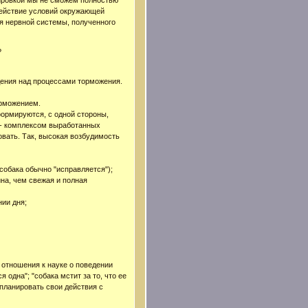
сировкой мы не сможем полностью
здействие условий окружающей
ия нервной системы, полученного
?
ения над процессами торможения.
орможением.
формируются, с одной стороны,
 - комплексом выработанных
овать. Так, высокая возбудимость
собака обычно "исправляется");
на, чем свежая и полная
нии дня;
.
отношения к науке о поведении
 одна"; "собака мстит за то, что ее
 планировать свои действия с