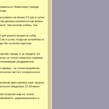
ерживаться. Животному гораздо
хода.
гуливать не менее 5-6 раз в сутки,
улка должна начинаться как можно
часов. Чем моложе собака, тем
 для разного возраста собак,
 км в сутки, тогда как ротвейлер от
ит бег на более короткие
ентре города, и за городом, и в
м вы не только нагрузите нервные
 отвлекающие раздражители.
сировка - не только выработка
ктически чистого холерического
ортивная дрессировка, курс защиты,
зательно ежедневно 15-30 минут
ипа позволит вам не только
равляемого, уравновешенного и