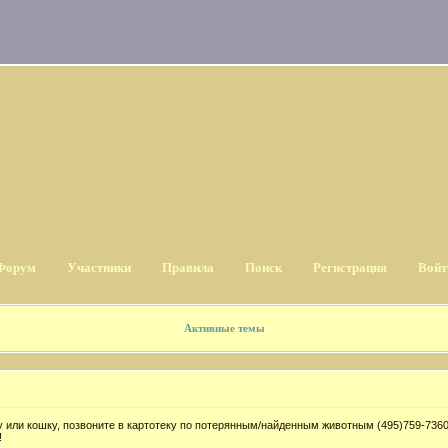
Форум
Участники
Правила
Поиск
Регистрация
Войт
Активные темы
 или кошку, позвоните в картотеку по потерянным/найденным животным (495)759-7360
!