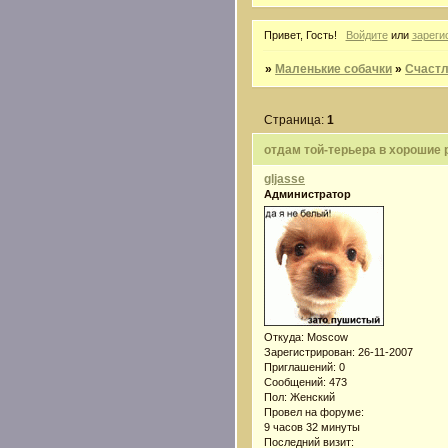
Привет, Гость!
Войдите
или
зареги
»
Маленькие собачки
»
Счастл
Страница:
1
отдам той-терьера в хорошие 
gljasse
Администратор
Откуда:
Moscow
Зарегистрирован
: 26-11-2007
Приглашений:
0
Сообщений:
473
Пол:
Женский
Провел на форуме:
9 часов 32 минуты
Последний визит: