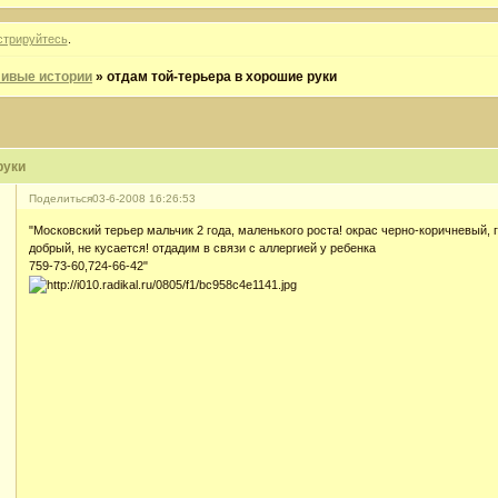
стрируйтесь
.
ивые истории
»
отдам той-терьера в хорошие руки
руки
Поделиться
03-6-2008 16:26:53
"Московский терьер мальчик 2 года, маленького роста! окрас черно-коричневый,
добрый, не кусается! отдадим в связи с аллергией у ребенка
759-73-60,724-66-42"