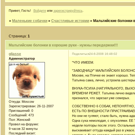
Привет, Гость!
Войдите
или
зарегистрируйтесь
.
»
Маленькие собачки
»
Счастливые истории
»
Мальтийские болонки в
Страница:
1
Мальтийские болонки в хорошие руки - нужны передержки!!!
gljasse
Поделиться
24-6-2008 16:48:02
Администратор
"ЧТО ИМЕЕМ.
"ЗАВОДЧИЦУ" МАЛЬТИЙСКИХ БОЛОНОК,
Москве, на Птичке ее знают хорошо. Теп
Татьяна сама, лично, устроила шестеры
ВНУКА-ПСИХА (НАТУРАЛЬНОГО, ВЫХ
ВРЕМЕНИ РЕЖЕТ. Татьяна лично видела,
признался, что зарезал уже семерых.
Откуда:
Moscow
Зарегистрирован
: 26-11-2007
СОБСТВЕННО 6 СОБАК, НЕПОНЯТНО,
Приглашений:
0
ЕСТЬ ПО ВНЕШНОСТИ ПРИСТРАИВАЕ
Сообщений:
473
Но они не гуляют, стало быть, нужна ада
Пол:
Женский
Одна сука немолодая, с опухолями. ЕЕ 
Провел на форуме:
недели полторы после этого. Остальные в
9 часов 32 минуты
выскакивает оттуда каждый раз в ужасе
Последний визит: