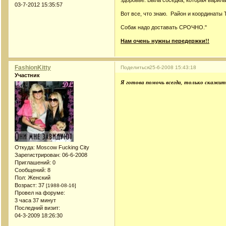
здоровье. Была соседка, которая варила
03-7-2012 15:35:57
Вот все, что знаю. Район и координаты 
Собак надо доставать СРОЧНО."
Нам очень нужны передержки!!
FashionKitty
Поделиться
25-6-2008 15:43:18
Участник
Я готова помочь всегда, только скажите
Откуда:
Moscow Fucking City
Зарегистрирован
: 06-6-2008
Приглашений:
0
Сообщений:
8
Пол:
Женский
Возраст:
37
[1988-08-16]
Провел на форуме:
3 часа 37 минут
Последний визит:
04-3-2009 18:26:30