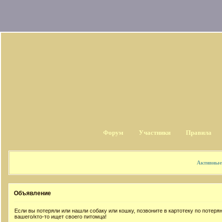
Форум
Участники
Правила
Активные
Объявление
Если вы потеряли или нашли собаку или кошку, позвоните в картотеку по потер
вашего/кто-то ищет своего питомца!