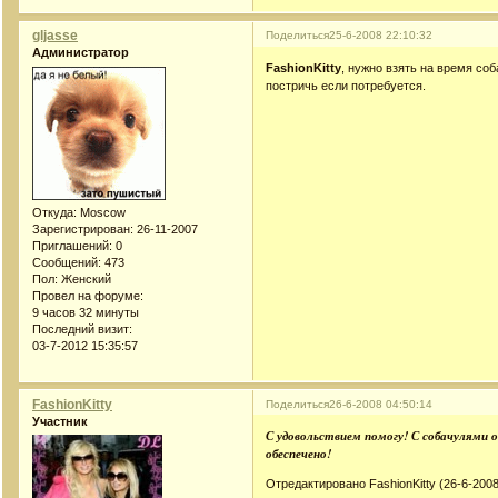
gljasse
Поделиться
25-6-2008 22:10:32
Администратор
FashionKitty
, нужно взять на время соб
постричь если потребуется.
Откуда:
Moscow
Зарегистрирован
: 26-11-2007
Приглашений:
0
Сообщений:
473
Пол:
Женский
Провел на форуме:
9 часов 32 минуты
Последний визит:
03-7-2012 15:35:57
FashionKitty
Поделиться
26-6-2008 04:50:14
Участник
С удовольствием помогу! С собачулями 
обеспечено!
Отредактировано FashionKitty (26-6-2008